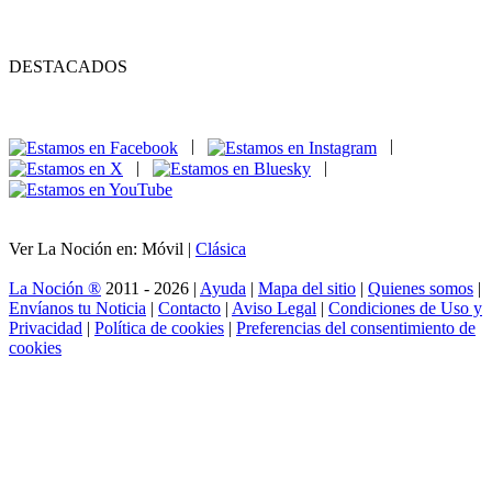
DESTACADOS
|
|
|
|
Ver La Noción en: Móvil |
Clásica
La Noción ®
2011 - 2026 |
Ayuda
|
Mapa del sitio
|
Quienes somos
|
Envíanos tu Noticia
|
Contacto
|
Aviso Legal
|
Condiciones de Uso y
Privacidad
|
Política de cookies
|
Preferencias del consentimiento de
cookies