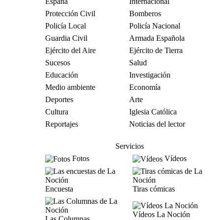
España
Internacional
Protección Civil
Bomberos
Policía Local
Policía Nacional
Guardia Civil
Armada Española
Ejército del Aire
Ejército de Tierra
Sucesos
Salud
Educación
Investigación
Medio ambiente
Economía
Deportes
Arte
Cultura
Iglesia Católica
Reportajes
Noticias del lector
Servicios
Fotos
Vídeos
Encuesta
Tiras cómicas
Vídeos La Noción
Las Columnas