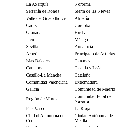
La Axarquía
Nororma
Serranía de Ronda
Sierra de las Nieves
Valle del Guadalhorce
Almería
Cádiz
Córdoba
Granada
Huelva
Jaén
Málaga
Sevilla
Andalucía
Aragón
Principado de Asturias
Islas Baleares
Canarias
Cantabria
Castilla y León
Castilla-La Mancha
Cataluña
Comunidad Valenciana
Extremadura
Galicia
Comunidad de Madrid
Comunidad Foral de
Región de Murcia
Navarra
País Vasco
La Rioja
Ciudad Autónoma de
Ciudad Autónoma de
Ceuta
Melilla