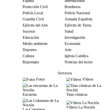
España
Internacional
Protección Civil
Bomberos
Policía Local
Policía Nacional
Guardia Civil
Armada Española
Ejército del Aire
Ejército de Tierra
Sucesos
Salud
Educación
Investigación
Medio ambiente
Economía
Deportes
Arte
Cultura
Iglesia Católica
Reportajes
Noticias del lector
Servicios
Fotos
Vídeos
Encuesta
Tiras cómicas
Vídeos La Noción
Las Columnas