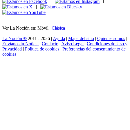
|
|
|
|
Ver La Noción en: Móvil |
Clásica
La Noción ®
2011 - 2026 |
Ayuda
|
Mapa del sitio
|
Quienes somos
|
Envíanos tu Noticia
|
Contacto
|
Aviso Legal
|
Condiciones de Uso y
Privacidad
|
Política de cookies
|
Preferencias del consentimiento de
cookies