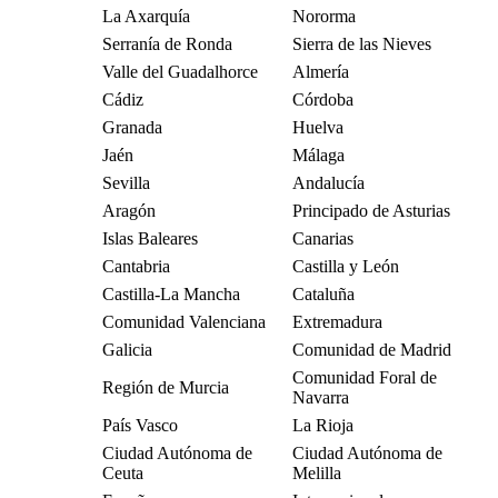
La Axarquía
Nororma
Serranía de Ronda
Sierra de las Nieves
Valle del Guadalhorce
Almería
Cádiz
Córdoba
Granada
Huelva
Jaén
Málaga
Sevilla
Andalucía
Aragón
Principado de Asturias
Islas Baleares
Canarias
Cantabria
Castilla y León
Castilla-La Mancha
Cataluña
Comunidad Valenciana
Extremadura
Galicia
Comunidad de Madrid
Comunidad Foral de
Región de Murcia
Navarra
País Vasco
La Rioja
Ciudad Autónoma de
Ciudad Autónoma de
Ceuta
Melilla