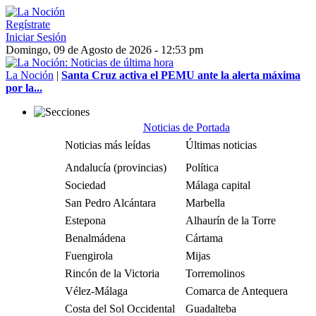
Regístrate
Iniciar Sesión
Domingo, 09 de Agosto de 2026 - 12:53 pm
La Noción
|
Santa Cruz activa el PEMU ante la alerta máxima
por la...
Noticias de Portada
Noticias más leídas
Últimas noticias
Andalucía (provincias)
Política
Sociedad
Málaga capital
San Pedro Alcántara
Marbella
Estepona
Alhaurín de la Torre
Benalmádena
Cártama
Fuengirola
Mijas
Rincón de la Victoria
Torremolinos
Vélez-Málaga
Comarca de Antequera
Costa del Sol Occidental
Guadalteba