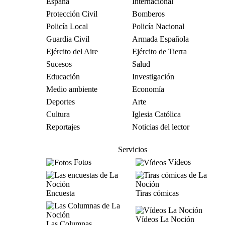
España
Internacional
Protección Civil
Bomberos
Policía Local
Policía Nacional
Guardia Civil
Armada Española
Ejército del Aire
Ejército de Tierra
Sucesos
Salud
Educación
Investigación
Medio ambiente
Economía
Deportes
Arte
Cultura
Iglesia Católica
Reportajes
Noticias del lector
Servicios
Fotos
Vídeos
Encuesta
Tiras cómicas
Vídeos La Noción
Las Columnas