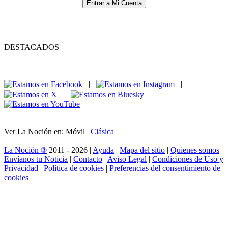
Entrar a Mi Cuenta
DESTACADOS
|
|
|
|
Ver La Noción en: Móvil |
Clásica
La Noción ®
2011 - 2026 |
Ayuda
|
Mapa del sitio
|
Quienes somos
|
Envíanos tu Noticia
|
Contacto
|
Aviso Legal
|
Condiciones de Uso y
Privacidad
|
Política de cookies
|
Preferencias del consentimiento de
cookies