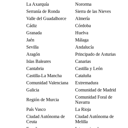
La Axarquía
Nororma
Serranía de Ronda
Sierra de las Nieves
Valle del Guadalhorce
Almería
Cádiz
Córdoba
Granada
Huelva
Jaén
Málaga
Sevilla
Andalucía
Aragón
Principado de Asturias
Islas Baleares
Canarias
Cantabria
Castilla y León
Castilla-La Mancha
Cataluña
Comunidad Valenciana
Extremadura
Galicia
Comunidad de Madrid
Comunidad Foral de
Región de Murcia
Navarra
País Vasco
La Rioja
Ciudad Autónoma de
Ciudad Autónoma de
Ceuta
Melilla