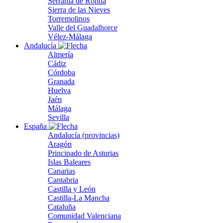
Serranía de Ronda
Sierra de las Nieves
Torremolinos
Valle del Guadalhorce
Vélez-Málaga
Andalucía
Almería
Cádiz
Córdoba
Granada
Huelva
Jaén
Málaga
Sevilla
España
Andalucía (provincias)
Aragón
Principado de Asturias
Islas Baleares
Canarias
Cantabria
Castilla y León
Castilla-La Mancha
Cataluña
Comunidad Valenciana