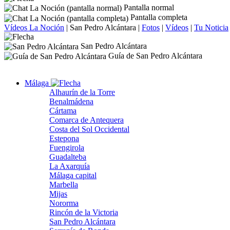
Pantalla normal
Pantalla completa
Vídeos La Noción
|
San Pedro Alcántara
|
Fotos
|
Vídeos
|
Tu Noticia
San Pedro Alcántara
Guía de San Pedro Alcántara
Málaga
Alhaurín de la Torre
Benalmádena
Cártama
Comarca de Antequera
Costa del Sol Occidental
Estepona
Fuengirola
Guadalteba
La Axarquía
Málaga capital
Marbella
Mijas
Nororma
Rincón de la Victoria
San Pedro Alcántara