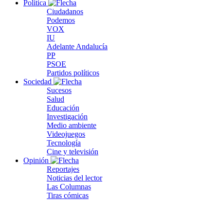
Política
Ciudadanos
Podemos
VOX
IU
Adelante Andalucía
PP
PSOE
Partidos políticos
Sociedad
Sucesos
Salud
Educación
Investigación
Medio ambiente
Videojuegos
Tecnología
Cine y televisión
Opinión
Reportajes
Noticias del lector
Las Columnas
Tiras cómicas