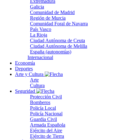
Extremadura
Galicia
Comunidad de Madrid
Región de Murcia
Comunidad Foral de Navarra
País Vasco
La Rioja
Ciudad Autónoma de Ceuta
Ciudad Autónoma de Melilla
España (autonomías)
Internacional
Economía
Deportes
Arte y Cultura
Arte
Cultura
Seguridad
Protección Civil
Bomberos
Policía Local
Policía Nacional
Guardia Civil
Armada Española
Ejército del Aire
Ejército de Tierra