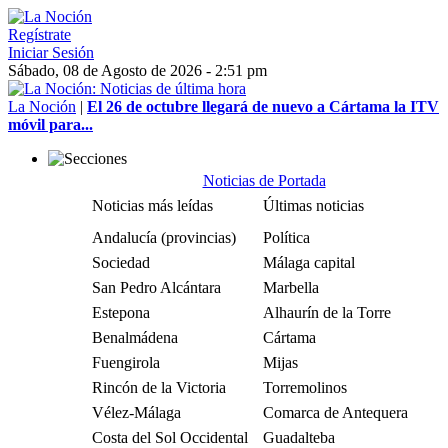
Regístrate
Iniciar Sesión
Sábado, 08 de Agosto de 2026 - 2:51 pm
La Noción
|
El 26 de octubre llegará de nuevo a Cártama la ITV
móvil para...
Noticias de Portada
Noticias más leídas
Últimas noticias
Andalucía (provincias)
Política
Sociedad
Málaga capital
San Pedro Alcántara
Marbella
Estepona
Alhaurín de la Torre
Benalmádena
Cártama
Fuengirola
Mijas
Rincón de la Victoria
Torremolinos
Vélez-Málaga
Comarca de Antequera
Costa del Sol Occidental
Guadalteba