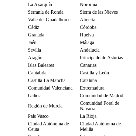
La Axarquía
Nororma
Serranía de Ronda
Sierra de las Nieves
Valle del Guadalhorce
Almería
Cádiz
Córdoba
Granada
Huelva
Jaén
Málaga
Sevilla
Andalucía
Aragón
Principado de Asturias
Islas Baleares
Canarias
Cantabria
Castilla y León
Castilla-La Mancha
Cataluña
Comunidad Valenciana
Extremadura
Galicia
Comunidad de Madrid
Comunidad Foral de
Región de Murcia
Navarra
País Vasco
La Rioja
Ciudad Autónoma de
Ciudad Autónoma de
Ceuta
Melilla