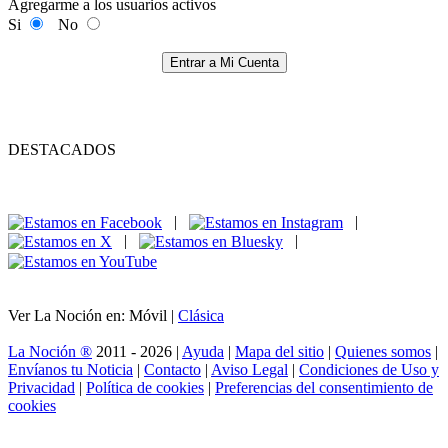
Agregarme a los usuarios activos
Si
No
Entrar a Mi Cuenta
DESTACADOS
|
|
|
|
Ver La Noción en: Móvil |
Clásica
La Noción ®
2011 - 2026 |
Ayuda
|
Mapa del sitio
|
Quienes somos
|
Envíanos tu Noticia
|
Contacto
|
Aviso Legal
|
Condiciones de Uso y
Privacidad
|
Política de cookies
|
Preferencias del consentimiento de
cookies