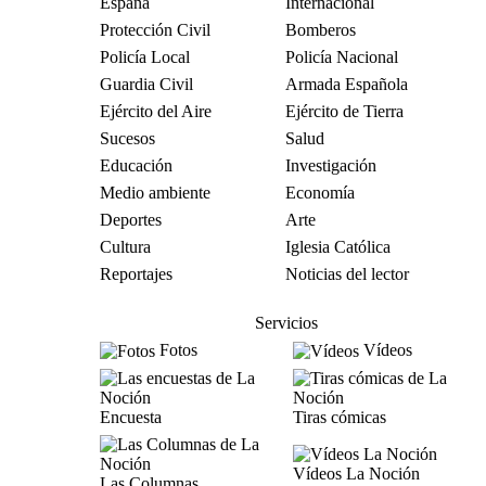
España
Internacional
Protección Civil
Bomberos
Policía Local
Policía Nacional
Guardia Civil
Armada Española
Ejército del Aire
Ejército de Tierra
Sucesos
Salud
Educación
Investigación
Medio ambiente
Economía
Deportes
Arte
Cultura
Iglesia Católica
Reportajes
Noticias del lector
Servicios
Fotos
Vídeos
Encuesta
Tiras cómicas
Vídeos La Noción
Las Columnas