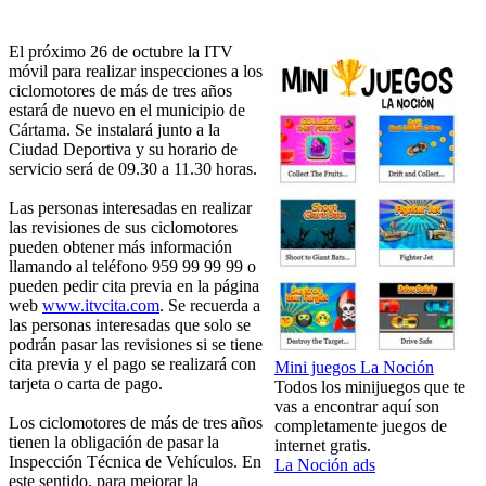
El próximo 26 de octubre la ITV
móvil para realizar inspecciones a los
ciclomotores de más de tres años
estará de nuevo en el municipio de
Cártama. Se instalará junto a la
Ciudad Deportiva y su horario de
servicio será de 09.30 a 11.30 horas.
Las personas interesadas en realizar
las revisiones de sus ciclomotores
pueden obtener más información
llamando al teléfono 959 99 99 99 o
pueden pedir cita previa en la página
web
www.itvcita.com
. Se recuerda a
las personas interesadas que solo se
podrán pasar las revisiones si se tiene
cita previa y el pago se realizará con
Mini juegos La Noción
tarjeta o carta de pago.
Todos los minijuegos que te
vas a encontrar aquí son
Los ciclomotores de más de tres años
completamente juegos de
tienen la obligación de pasar la
internet gratis.
Inspección Técnica de Vehículos. En
La Noción ads
este sentido, para mejorar la