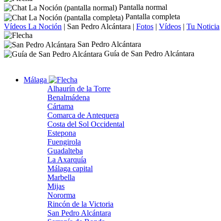
Pantalla normal
Pantalla completa
Vídeos La Noción
|
San Pedro Alcántara
|
Fotos
|
Vídeos
|
Tu Noticia
San Pedro Alcántara
Guía de San Pedro Alcántara
Málaga
Alhaurín de la Torre
Benalmádena
Cártama
Comarca de Antequera
Costa del Sol Occidental
Estepona
Fuengirola
Guadalteba
La Axarquía
Málaga capital
Marbella
Mijas
Nororma
Rincón de la Victoria
San Pedro Alcántara