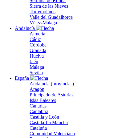
Serranía de Ronda
Sierra de las Nieves
Torremolinos
Valle del Guadalhorce
Vélez-Málaga
Andalucía
Almería
Cádiz
Córdoba
Granada
Huelva
Jaén
Málaga
Sevilla
España
Andalucía (provincias)
Aragón
Principado de Asturias
Islas Baleares
Canarias
Cantabria
Castilla y León
Castilla-La Mancha
Cataluña
Comunidad Valenciana