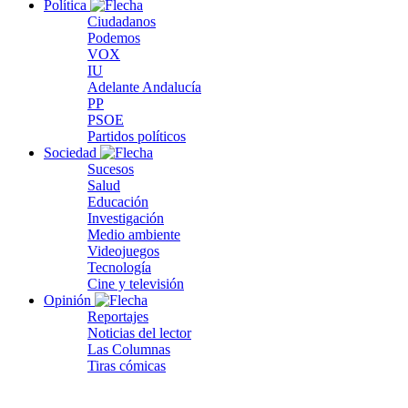
Política
Ciudadanos
Podemos
VOX
IU
Adelante Andalucía
PP
PSOE
Partidos políticos
Sociedad
Sucesos
Salud
Educación
Investigación
Medio ambiente
Videojuegos
Tecnología
Cine y televisión
Opinión
Reportajes
Noticias del lector
Las Columnas
Tiras cómicas