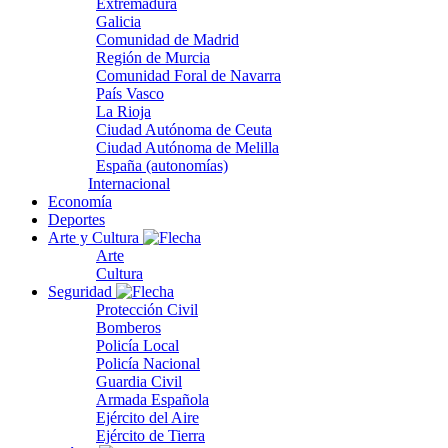
Extremadura
Galicia
Comunidad de Madrid
Región de Murcia
Comunidad Foral de Navarra
País Vasco
La Rioja
Ciudad Autónoma de Ceuta
Ciudad Autónoma de Melilla
España (autonomías)
Internacional
Economía
Deportes
Arte y Cultura
Arte
Cultura
Seguridad
Protección Civil
Bomberos
Policía Local
Policía Nacional
Guardia Civil
Armada Española
Ejército del Aire
Ejército de Tierra