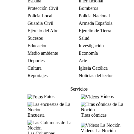
España
Internacional
Protección Civil
Bomberos
Policía Local
Policía Nacional
Guardia Civil
Armada Española
Ejército del Aire
Ejército de Tierra
Sucesos
Salud
Educación
Investigación
Medio ambiente
Economía
Deportes
Arte
Cultura
Iglesia Católica
Reportajes
Noticias del lector
Servicios
Fotos
Vídeos
Encuesta
Tiras cómicas
Vídeos La Noción
Las Columnas