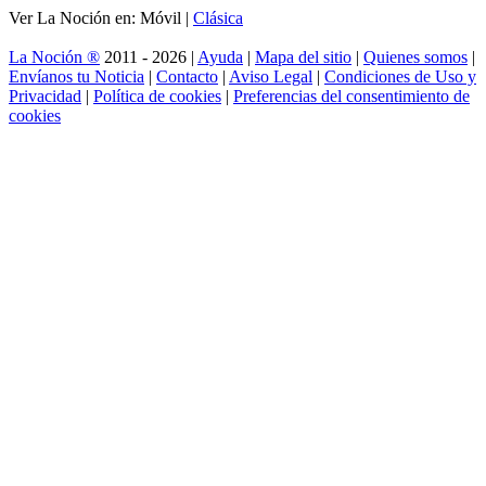
Ver La Noción en: Móvil |
Clásica
La Noción ®
2011 - 2026 |
Ayuda
|
Mapa del sitio
|
Quienes somos
|
Envíanos tu Noticia
|
Contacto
|
Aviso Legal
|
Condiciones de Uso y
Privacidad
|
Política de cookies
|
Preferencias del consentimiento de
cookies