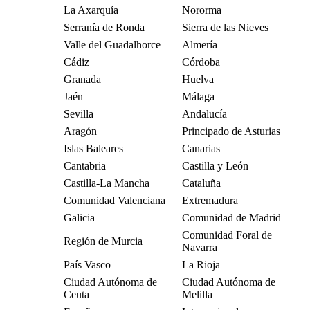
La Axarquía
Nororma
Serranía de Ronda
Sierra de las Nieves
Valle del Guadalhorce
Almería
Cádiz
Córdoba
Granada
Huelva
Jaén
Málaga
Sevilla
Andalucía
Aragón
Principado de Asturias
Islas Baleares
Canarias
Cantabria
Castilla y León
Castilla-La Mancha
Cataluña
Comunidad Valenciana
Extremadura
Galicia
Comunidad de Madrid
Comunidad Foral de
Región de Murcia
Navarra
País Vasco
La Rioja
Ciudad Autónoma de
Ciudad Autónoma de
Ceuta
Melilla