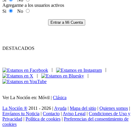
Agregarme a los usuarios activos
Si
No
Entrar a Mi Cuenta
DESTACADOS
|
|
|
|
Ver La Noción en: Móvil |
Clásica
La Noción ®
2011 - 2026 |
Ayuda
|
Mapa del sitio
|
Quienes somos
|
Envíanos tu Noticia
|
Contacto
|
Aviso Legal
|
Condiciones de Uso y
Privacidad
|
Política de cookies
|
Preferencias del consentimiento de
cookies