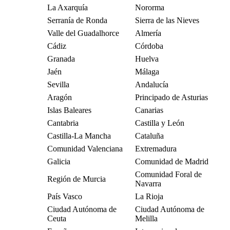
La Axarquía
Nororma
Serranía de Ronda
Sierra de las Nieves
Valle del Guadalhorce
Almería
Cádiz
Córdoba
Granada
Huelva
Jaén
Málaga
Sevilla
Andalucía
Aragón
Principado de Asturias
Islas Baleares
Canarias
Cantabria
Castilla y León
Castilla-La Mancha
Cataluña
Comunidad Valenciana
Extremadura
Galicia
Comunidad de Madrid
Comunidad Foral de
Región de Murcia
Navarra
País Vasco
La Rioja
Ciudad Autónoma de
Ciudad Autónoma de
Ceuta
Melilla