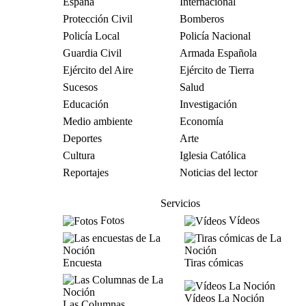
España
Internacional
Protección Civil
Bomberos
Policía Local
Policía Nacional
Guardia Civil
Armada Española
Ejército del Aire
Ejército de Tierra
Sucesos
Salud
Educación
Investigación
Medio ambiente
Economía
Deportes
Arte
Cultura
Iglesia Católica
Reportajes
Noticias del lector
Servicios
Fotos
Vídeos
Encuesta
Tiras cómicas
Vídeos La Noción
Las Columnas