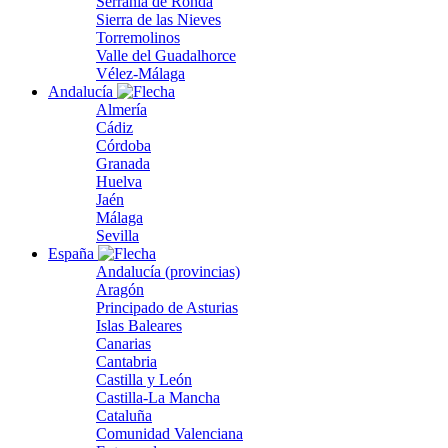
Serranía de Ronda
Sierra de las Nieves
Torremolinos
Valle del Guadalhorce
Vélez-Málaga
Andalucía
Almería
Cádiz
Córdoba
Granada
Huelva
Jaén
Málaga
Sevilla
España
Andalucía (provincias)
Aragón
Principado de Asturias
Islas Baleares
Canarias
Cantabria
Castilla y León
Castilla-La Mancha
Cataluña
Comunidad Valenciana