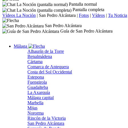
Pantalla normal
Pantalla completa
Vídeos La Noción
|
San Pedro Alcántara
|
Fotos
|
Vídeos
|
Tu Noticia
San Pedro Alcántara
Guía de San Pedro Alcántara
Málaga
Alhaurín de la Torre
Benalmádena
Cártama
Comarca de Antequera
Costa del Sol Occidental
Estepona
Fuengirola
Guadalteba
La Axarquía
Málaga capital
Marbella
Mijas
Nororma
Rincón de la Victoria
San Pedro Alcántara