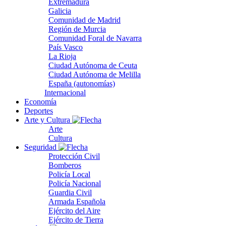
Extremadura
Galicia
Comunidad de Madrid
Región de Murcia
Comunidad Foral de Navarra
País Vasco
La Rioja
Ciudad Autónoma de Ceuta
Ciudad Autónoma de Melilla
España (autonomías)
Internacional
Economía
Deportes
Arte y Cultura
Arte
Cultura
Seguridad
Protección Civil
Bomberos
Policía Local
Policía Nacional
Guardia Civil
Armada Española
Ejército del Aire
Ejército de Tierra