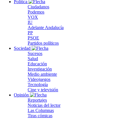
Política
Ciudadanos
Podemos
VOX
IU
Adelante Andalucía
PP
PSOE
Partidos políticos
Sociedad
Sucesos
Salud
Educación
Investigación
Medio ambiente
Videojuegos
Tecnología
Cine y televisión
Opinión
Reportajes
Noticias del lector
Las Columnas
Tiras cómicas