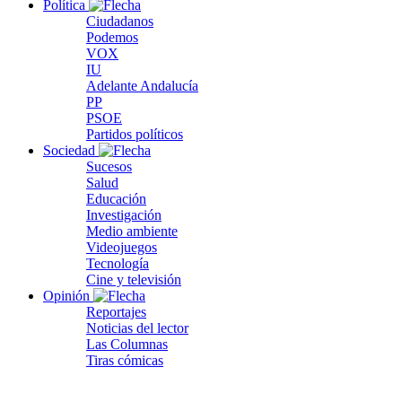
Política
Ciudadanos
Podemos
VOX
IU
Adelante Andalucía
PP
PSOE
Partidos políticos
Sociedad
Sucesos
Salud
Educación
Investigación
Medio ambiente
Videojuegos
Tecnología
Cine y televisión
Opinión
Reportajes
Noticias del lector
Las Columnas
Tiras cómicas