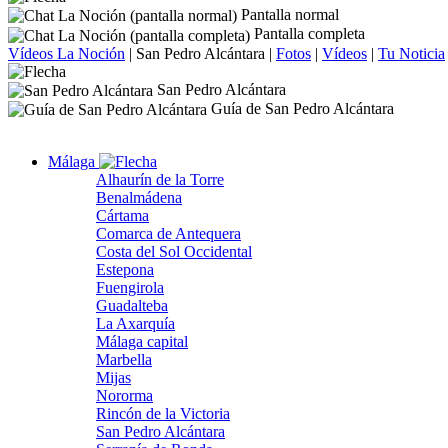
Pantalla normal
Pantalla completa
Vídeos La Noción
|
San Pedro Alcántara
|
Fotos
|
Vídeos
|
Tu Noticia
San Pedro Alcántara
Guía de San Pedro Alcántara
Málaga
Alhaurín de la Torre
Benalmádena
Cártama
Comarca de Antequera
Costa del Sol Occidental
Estepona
Fuengirola
Guadalteba
La Axarquía
Málaga capital
Marbella
Mijas
Nororma
Rincón de la Victoria
San Pedro Alcántara