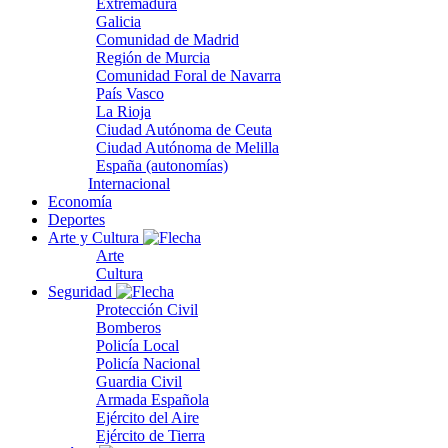
Extremadura
Galicia
Comunidad de Madrid
Región de Murcia
Comunidad Foral de Navarra
País Vasco
La Rioja
Ciudad Autónoma de Ceuta
Ciudad Autónoma de Melilla
España (autonomías)
Internacional
Economía
Deportes
Arte y Cultura
Arte
Cultura
Seguridad
Protección Civil
Bomberos
Policía Local
Policía Nacional
Guardia Civil
Armada Española
Ejército del Aire
Ejército de Tierra