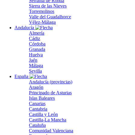
Serranía de Ronda
Sierra de las Nieves
Torremolinos
Valle del Guadalhorce
Vélez-Málaga
Andalucía
Almería
Cádiz
Córdoba
Granada
Huelva
Jaén
Málaga
Sevilla
España
Andalucía (provincias)
Aragón
Principado de Asturias
Islas Baleares
Canarias
Cantabria
Castilla y León
Castilla-La Mancha
Cataluña
Comunidad Valenciana