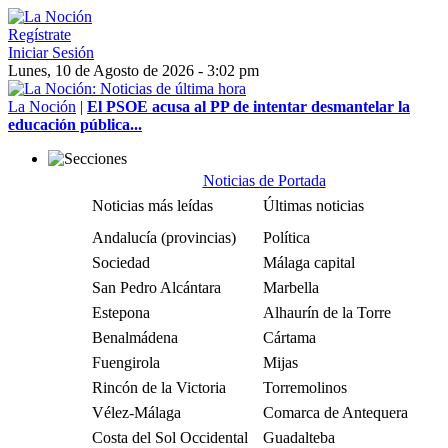
Regístrate
Iniciar Sesión
Lunes, 10 de Agosto de 2026 - 3:02 pm
La Noción
|
El PSOE acusa al PP de intentar desmantelar la
educación pública...
Noticias de Portada
Noticias más leídas
Últimas noticias
Andalucía (provincias)
Política
Sociedad
Málaga capital
San Pedro Alcántara
Marbella
Estepona
Alhaurín de la Torre
Benalmádena
Cártama
Fuengirola
Mijas
Rincón de la Victoria
Torremolinos
Vélez-Málaga
Comarca de Antequera
Costa del Sol Occidental
Guadalteba