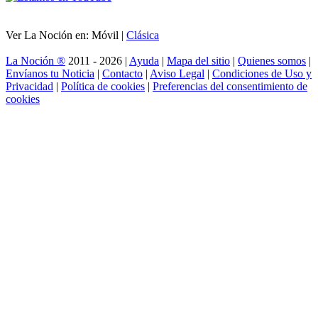
Ver La Noción en: Móvil |
Clásica
La Noción ®
2011 - 2026 |
Ayuda
|
Mapa del sitio
|
Quienes somos
|
Envíanos tu Noticia
|
Contacto
|
Aviso Legal
|
Condiciones de Uso y
Privacidad
|
Política de cookies
|
Preferencias del consentimiento de
cookies