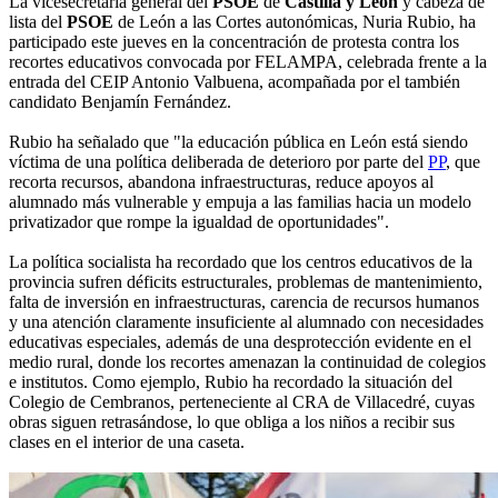
La vicesecretaria general del
PSOE
de
Castilla y León
y cabeza de
lista del
PSOE
de León a las Cortes autonómicas, Nuria Rubio, ha
participado este jueves en la concentración de protesta contra los
recortes educativos convocada por FELAMPA, celebrada frente a la
entrada del CEIP Antonio Valbuena, acompañada por el también
candidato Benjamín Fernández.
Rubio ha señalado que "la educación pública en León está siendo
víctima de una política deliberada de deterioro por parte del
PP
, que
recorta recursos, abandona infraestructuras, reduce apoyos al
alumnado más vulnerable y empuja a las familias hacia un modelo
privatizador que rompe la igualdad de oportunidades".
La política socialista ha recordado que los centros educativos de la
provincia sufren déficits estructurales, problemas de mantenimiento,
falta de inversión en infraestructuras, carencia de recursos humanos
y una atención claramente insuficiente al alumnado con necesidades
educativas especiales, además de una desprotección evidente en el
medio rural, donde los recortes amenazan la continuidad de colegios
e institutos. Como ejemplo, Rubio ha recordado la situación del
Colegio de Cembranos, perteneciente al CRA de Villacedré, cuyas
obras siguen retrasándose, lo que obliga a los niños a recibir sus
clases en el interior de una caseta.