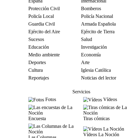
España
Internacional
Protección Civil
Bomberos
Policía Local
Policía Nacional
Guardia Civil
Armada Española
Ejército del Aire
Ejército de Tierra
Sucesos
Salud
Educación
Investigación
Medio ambiente
Economía
Deportes
Arte
Cultura
Iglesia Católica
Reportajes
Noticias del lector
Servicios
Fotos
Vídeos
Encuesta
Tiras cómicas
Vídeos La Noción
Las Columnas