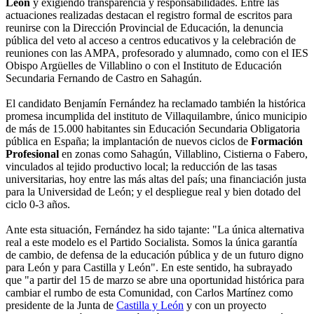
León
y exigiendo transparencia y responsabilidades. Entre las
actuaciones realizadas destacan el registro formal de escritos para
reunirse con la Dirección Provincial de Educación, la denuncia
pública del veto al acceso a centros educativos y la celebración de
reuniones con las AMPA, profesorado y alumnado, como con el IES
Obispo Argüelles de Villablino o con el Instituto de Educación
Secundaria Fernando de Castro en Sahagún.
El candidato Benjamín Fernández ha reclamado también la histórica
promesa incumplida del instituto de Villaquilambre, único municipio
de más de 15.000 habitantes sin Educación Secundaria Obligatoria
pública en España; la implantación de nuevos ciclos de
Formación
Profesional
en zonas como Sahagún, Villablino, Cistierna o Fabero,
vinculados al tejido productivo local; la reducción de las tasas
universitarias, hoy entre las más altas del país; una financiación justa
para la Universidad de León; y el despliegue real y bien dotado del
ciclo 0-3 años.
Ante esta situación, Fernández ha sido tajante: "La única alternativa
real a este modelo es el Partido Socialista. Somos la única garantía
de cambio, de defensa de la educación pública y de un futuro digno
para León y para Castilla y León". En este sentido, ha subrayado
que "a partir del 15 de marzo se abre una oportunidad histórica para
cambiar el rumbo de esta Comunidad, con Carlos Martínez como
presidente de la Junta de
Castilla y León
y con un proyecto