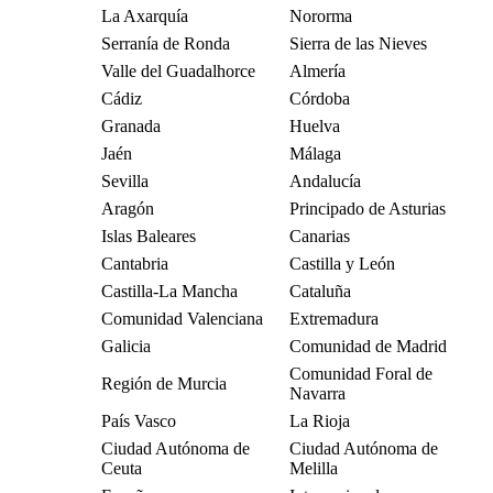
La Axarquía
Nororma
Serranía de Ronda
Sierra de las Nieves
Valle del Guadalhorce
Almería
Cádiz
Córdoba
Granada
Huelva
Jaén
Málaga
Sevilla
Andalucía
Aragón
Principado de Asturias
Islas Baleares
Canarias
Cantabria
Castilla y León
Castilla-La Mancha
Cataluña
Comunidad Valenciana
Extremadura
Galicia
Comunidad de Madrid
Comunidad Foral de
Región de Murcia
Navarra
País Vasco
La Rioja
Ciudad Autónoma de
Ciudad Autónoma de
Ceuta
Melilla