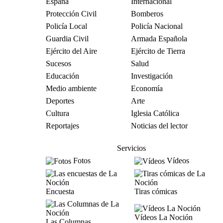
España
Internacional
Protección Civil
Bomberos
Policía Local
Policía Nacional
Guardia Civil
Armada Española
Ejército del Aire
Ejército de Tierra
Sucesos
Salud
Educación
Investigación
Medio ambiente
Economía
Deportes
Arte
Cultura
Iglesia Católica
Reportajes
Noticias del lector
Servicios
Fotos
Vídeos
Encuesta
Tiras cómicas
Vídeos La Noción
Las Columnas