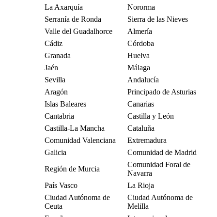
La Axarquía
Nororma
Serranía de Ronda
Sierra de las Nieves
Valle del Guadalhorce
Almería
Cádiz
Córdoba
Granada
Huelva
Jaén
Málaga
Sevilla
Andalucía
Aragón
Principado de Asturias
Islas Baleares
Canarias
Cantabria
Castilla y León
Castilla-La Mancha
Cataluña
Comunidad Valenciana
Extremadura
Galicia
Comunidad de Madrid
Comunidad Foral de
Región de Murcia
Navarra
País Vasco
La Rioja
Ciudad Autónoma de
Ciudad Autónoma de
Ceuta
Melilla