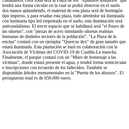
ciudadanos. Otra zona será la Plaza de los "Aplausos solidarios" que
tendrá una forma circular en la cual se podrá observar en el suelo
dos manos aplaudiendo, el material de esta plaza será de hormigón
tipo impreso, y para resaltar esta plaza, todo alrededor irá iluminada
con luminaria tipo led empotrada en el suelo, esta iluminación será
antivandalismo. El tercer espacio que se habilitará será "el Paseo de
las siluetas", con "piezas de acero simulando siluetas realistas
humanas de distintos sectores de la población". "La Plaza de la
encina" contará con un ejemplar "Quercus ilex" de gran tamaño que
estará iluminada. Esta plantación se hará en colaboración con la
Asociación de Víctimas del COVID-19 de Castilla-La mancha.
Finalmente, el parque contará con un "Muro de homenaje a las
víctimas", donde estará presente el agua, y tendrá forma semicircular
e inscripciones con recuerdo de los fallecidos. También se
dispondrán árboles monumentales en la "Puerta de los abrazos". El
presupuesto total es de 650.000 euros.