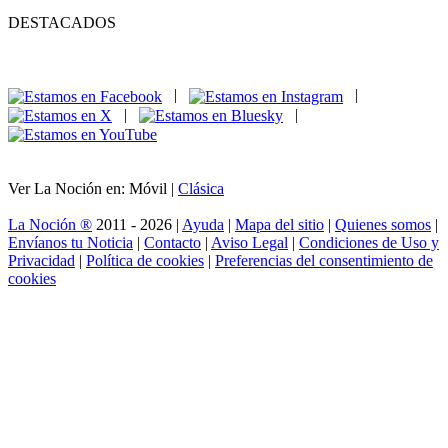
DESTACADOS
|
|
|
|
Ver La Noción en: Móvil |
Clásica
La Noción ®
2011 - 2026 |
Ayuda
|
Mapa del sitio
|
Quienes somos
|
Envíanos tu Noticia
|
Contacto
|
Aviso Legal
|
Condiciones de Uso y
Privacidad
|
Política de cookies
|
Preferencias del consentimiento de
cookies