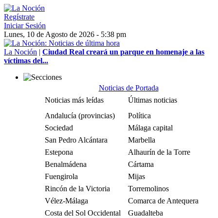
Regístrate
Iniciar Sesión
Lunes, 10 de Agosto de 2026 - 5:38 pm
La Noción
|
Ciudad Real creará un parque en homenaje a las
víctimas del...
Noticias de Portada
Noticias más leídas
Últimas noticias
Andalucía (provincias)
Política
Sociedad
Málaga capital
San Pedro Alcántara
Marbella
Estepona
Alhaurín de la Torre
Benalmádena
Cártama
Fuengirola
Mijas
Rincón de la Victoria
Torremolinos
Vélez-Málaga
Comarca de Antequera
Costa del Sol Occidental
Guadalteba