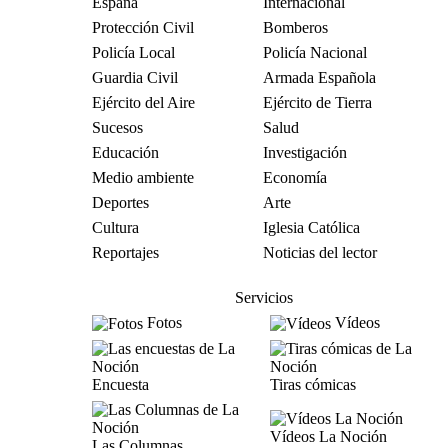
España
Internacional
Protección Civil
Bomberos
Policía Local
Policía Nacional
Guardia Civil
Armada Española
Ejército del Aire
Ejército de Tierra
Sucesos
Salud
Educación
Investigación
Medio ambiente
Economía
Deportes
Arte
Cultura
Iglesia Católica
Reportajes
Noticias del lector
Servicios
Fotos
Vídeos
Encuesta
Tiras cómicas
Vídeos La Noción
Las Columnas