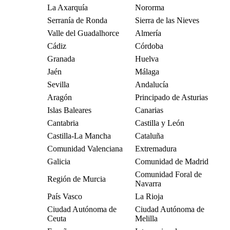
La Axarquía
Nororma
Serranía de Ronda
Sierra de las Nieves
Valle del Guadalhorce
Almería
Cádiz
Córdoba
Granada
Huelva
Jaén
Málaga
Sevilla
Andalucía
Aragón
Principado de Asturias
Islas Baleares
Canarias
Cantabria
Castilla y León
Castilla-La Mancha
Cataluña
Comunidad Valenciana
Extremadura
Galicia
Comunidad de Madrid
Comunidad Foral de
Región de Murcia
Navarra
País Vasco
La Rioja
Ciudad Autónoma de
Ciudad Autónoma de
Ceuta
Melilla