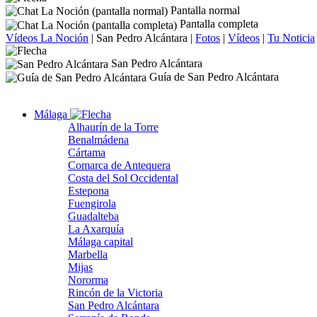
Pantalla normal
Pantalla completa
Vídeos La Noción
|
San Pedro Alcántara
|
Fotos
|
Vídeos
|
Tu Noticia
San Pedro Alcántara
Guía de San Pedro Alcántara
Málaga
Alhaurín de la Torre
Benalmádena
Cártama
Comarca de Antequera
Costa del Sol Occidental
Estepona
Fuengirola
Guadalteba
La Axarquía
Málaga capital
Marbella
Mijas
Nororma
Rincón de la Victoria
San Pedro Alcántara