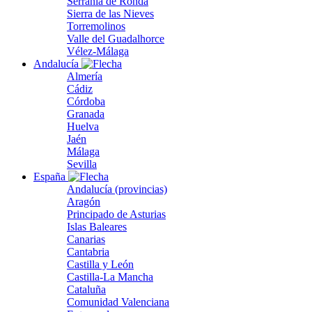
Serranía de Ronda
Sierra de las Nieves
Torremolinos
Valle del Guadalhorce
Vélez-Málaga
Andalucía
Almería
Cádiz
Córdoba
Granada
Huelva
Jaén
Málaga
Sevilla
España
Andalucía (provincias)
Aragón
Principado de Asturias
Islas Baleares
Canarias
Cantabria
Castilla y León
Castilla-La Mancha
Cataluña
Comunidad Valenciana