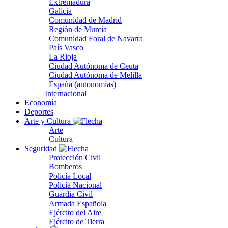
Extremadura
Galicia
Comunidad de Madrid
Región de Murcia
Comunidad Foral de Navarra
País Vasco
La Rioja
Ciudad Autónoma de Ceuta
Ciudad Autónoma de Melilla
España (autonomías)
Internacional
Economía
Deportes
Arte y Cultura
Arte
Cultura
Seguridad
Protección Civil
Bomberos
Policía Local
Policía Nacional
Guardia Civil
Armada Española
Ejército del Aire
Ejército de Tierra