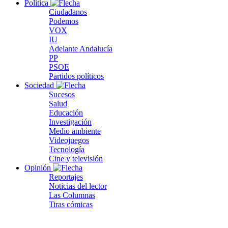
Política
Ciudadanos
Podemos
VOX
IU
Adelante Andalucía
PP
PSOE
Partidos políticos
Sociedad
Sucesos
Salud
Educación
Investigación
Medio ambiente
Videojuegos
Tecnología
Cine y televisión
Opinión
Reportajes
Noticias del lector
Las Columnas
Tiras cómicas