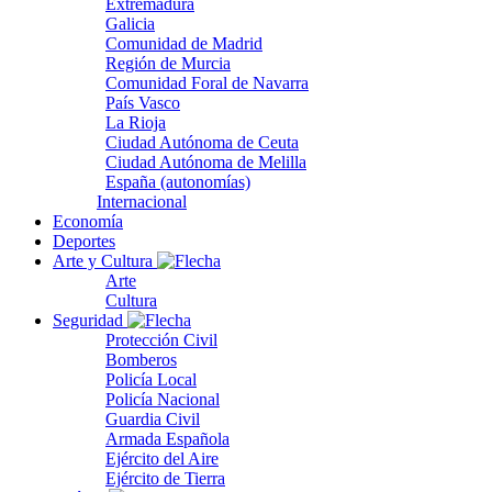
Extremadura
Galicia
Comunidad de Madrid
Región de Murcia
Comunidad Foral de Navarra
País Vasco
La Rioja
Ciudad Autónoma de Ceuta
Ciudad Autónoma de Melilla
España (autonomías)
Internacional
Economía
Deportes
Arte y Cultura
Arte
Cultura
Seguridad
Protección Civil
Bomberos
Policía Local
Policía Nacional
Guardia Civil
Armada Española
Ejército del Aire
Ejército de Tierra