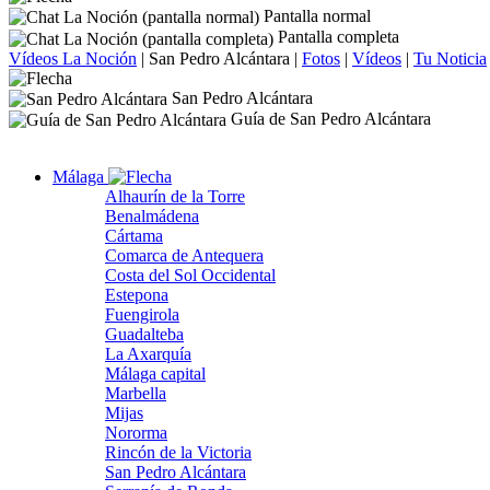
Pantalla normal
Pantalla completa
Vídeos La Noción
|
San Pedro Alcántara
|
Fotos
|
Vídeos
|
Tu Noticia
San Pedro Alcántara
Guía de San Pedro Alcántara
Málaga
Alhaurín de la Torre
Benalmádena
Cártama
Comarca de Antequera
Costa del Sol Occidental
Estepona
Fuengirola
Guadalteba
La Axarquía
Málaga capital
Marbella
Mijas
Nororma
Rincón de la Victoria
San Pedro Alcántara