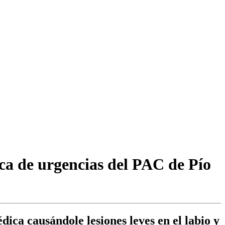
ca de urgencias del PAC de Pío
ica causándole lesiones leves en el labio y