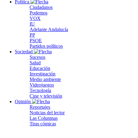
Política
Ciudadanos
Podemos
VOX
IU
Adelante Andalucía
PP
PSOE
Partidos políticos
Sociedad
Sucesos
Salud
Educación
Investigación
Medio ambiente
Videojuegos
Tecnología
Cine y televisión
Opinión
Reportajes
Noticias del lector
Las Columnas
Tiras cómicas