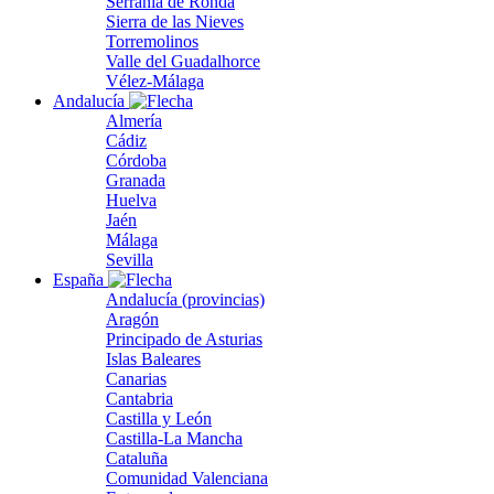
Serranía de Ronda
Sierra de las Nieves
Torremolinos
Valle del Guadalhorce
Vélez-Málaga
Andalucía
Almería
Cádiz
Córdoba
Granada
Huelva
Jaén
Málaga
Sevilla
España
Andalucía (provincias)
Aragón
Principado de Asturias
Islas Baleares
Canarias
Cantabria
Castilla y León
Castilla-La Mancha
Cataluña
Comunidad Valenciana