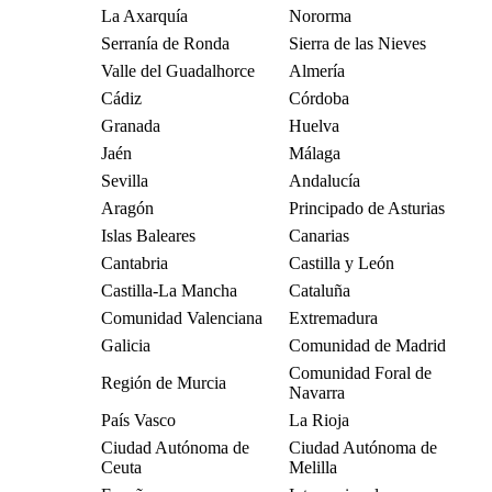
La Axarquía
Nororma
Serranía de Ronda
Sierra de las Nieves
Valle del Guadalhorce
Almería
Cádiz
Córdoba
Granada
Huelva
Jaén
Málaga
Sevilla
Andalucía
Aragón
Principado de Asturias
Islas Baleares
Canarias
Cantabria
Castilla y León
Castilla-La Mancha
Cataluña
Comunidad Valenciana
Extremadura
Galicia
Comunidad de Madrid
Comunidad Foral de
Región de Murcia
Navarra
País Vasco
La Rioja
Ciudad Autónoma de
Ciudad Autónoma de
Ceuta
Melilla