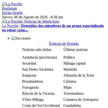
Regístrate
Iniciar Sesión
Jueves, 06 de Agosto de 2026 - 8:38 am
La Noción
|
Detenidos dos miembros de un grupo especializado
en robar cajas...
Noticias de Portada
Noticias más leídas
Últimas noticias
Andalucía (provincias)
Política
Sociedad
Málaga capital
San Pedro Alcántara
Marbella
Estepona
Alhaurín de la Torre
Benalmádena
Cártama
Fuengirola
Mijas
Rincón de la Victoria
Torremolinos
Vélez-Málaga
Comarca de Antequera
Costa del Sol Occidental
Guadalteba