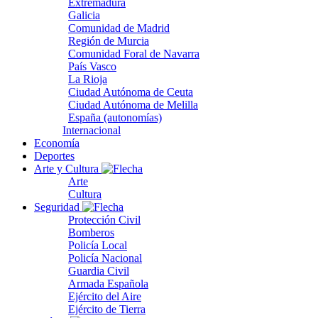
Extremadura
Galicia
Comunidad de Madrid
Región de Murcia
Comunidad Foral de Navarra
País Vasco
La Rioja
Ciudad Autónoma de Ceuta
Ciudad Autónoma de Melilla
España (autonomías)
Internacional
Economía
Deportes
Arte y Cultura
Arte
Cultura
Seguridad
Protección Civil
Bomberos
Policía Local
Policía Nacional
Guardia Civil
Armada Española
Ejército del Aire
Ejército de Tierra