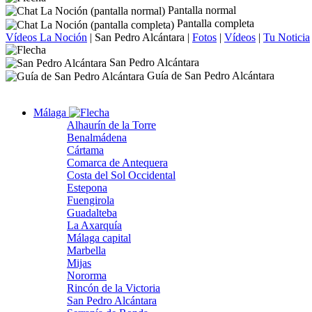
Pantalla normal
Pantalla completa
Vídeos La Noción
|
San Pedro Alcántara
|
Fotos
|
Vídeos
|
Tu Noticia
San Pedro Alcántara
Guía de San Pedro Alcántara
Málaga
Alhaurín de la Torre
Benalmádena
Cártama
Comarca de Antequera
Costa del Sol Occidental
Estepona
Fuengirola
Guadalteba
La Axarquía
Málaga capital
Marbella
Mijas
Nororma
Rincón de la Victoria
San Pedro Alcántara