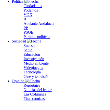
Política
Ciudadanos
Podemos
VOX
IU
Adelante Andalucía
PP
PSOE
Partidos políticos
Sociedad
Sucesos
Salud
Educación
Investigación
Medio ambiente
Videojuegos
Tecnología
Cine y televisión
Opinión
Reportajes
Noticias del lector
Las Columnas
Tiras cómicas