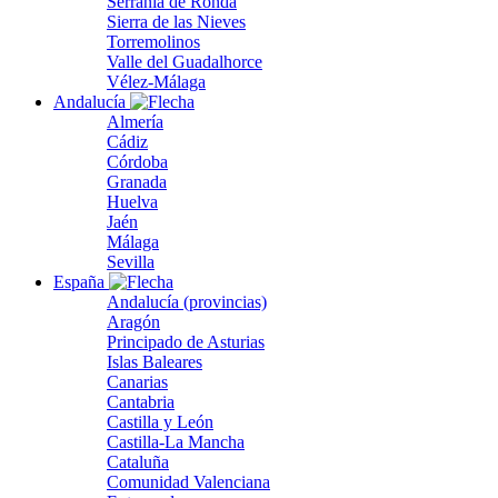
Serranía de Ronda
Sierra de las Nieves
Torremolinos
Valle del Guadalhorce
Vélez-Málaga
Andalucía
Almería
Cádiz
Córdoba
Granada
Huelva
Jaén
Málaga
Sevilla
España
Andalucía (provincias)
Aragón
Principado de Asturias
Islas Baleares
Canarias
Cantabria
Castilla y León
Castilla-La Mancha
Cataluña
Comunidad Valenciana