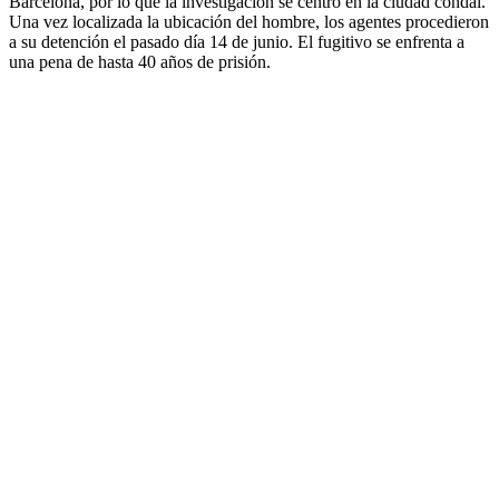
Barcelona, por lo que la investigación se centró en la ciudad condal.
Una vez localizada la ubicación del hombre, los agentes procedieron
a su detención el pasado día 14 de junio. El fugitivo se enfrenta a
una pena de hasta 40 años de prisión.