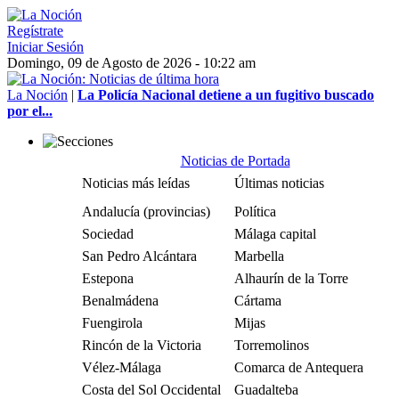
Regístrate
Iniciar Sesión
Domingo, 09 de Agosto de 2026 - 10:22 am
La Noción
|
La Policía Nacional detiene a un fugitivo buscado
por el...
Noticias de Portada
Noticias más leídas
Últimas noticias
Andalucía (provincias)
Política
Sociedad
Málaga capital
San Pedro Alcántara
Marbella
Estepona
Alhaurín de la Torre
Benalmádena
Cártama
Fuengirola
Mijas
Rincón de la Victoria
Torremolinos
Vélez-Málaga
Comarca de Antequera
Costa del Sol Occidental
Guadalteba