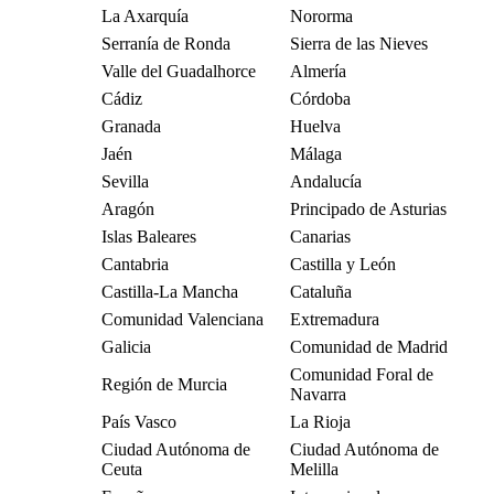
La Axarquía
Nororma
Serranía de Ronda
Sierra de las Nieves
Valle del Guadalhorce
Almería
Cádiz
Córdoba
Granada
Huelva
Jaén
Málaga
Sevilla
Andalucía
Aragón
Principado de Asturias
Islas Baleares
Canarias
Cantabria
Castilla y León
Castilla-La Mancha
Cataluña
Comunidad Valenciana
Extremadura
Galicia
Comunidad de Madrid
Comunidad Foral de
Región de Murcia
Navarra
País Vasco
La Rioja
Ciudad Autónoma de
Ciudad Autónoma de
Ceuta
Melilla