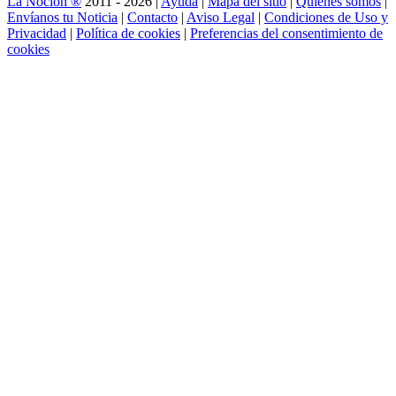
La Noción ®
2011 - 2026 |
Ayuda
|
Mapa del sitio
|
Quienes somos
|
Envíanos tu Noticia
|
Contacto
|
Aviso Legal
|
Condiciones de Uso y
Privacidad
|
Política de cookies
|
Preferencias del consentimiento de
cookies