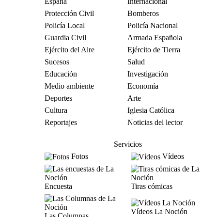
España
Internacional
Protección Civil
Bomberos
Policía Local
Policía Nacional
Guardia Civil
Armada Española
Ejército del Aire
Ejército de Tierra
Sucesos
Salud
Educación
Investigación
Medio ambiente
Economía
Deportes
Arte
Cultura
Iglesia Católica
Reportajes
Noticias del lector
Servicios
Fotos
Vídeos
Encuesta
Tiras cómicas
Vídeos La Noción
Las Columnas