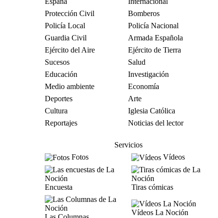
España
Internacional
Protección Civil
Bomberos
Policía Local
Policía Nacional
Guardia Civil
Armada Española
Ejército del Aire
Ejército de Tierra
Sucesos
Salud
Educación
Investigación
Medio ambiente
Economía
Deportes
Arte
Cultura
Iglesia Católica
Reportajes
Noticias del lector
Servicios
Fotos
Vídeos
Encuesta
Tiras cómicas
Vídeos La Noción
Las Columnas