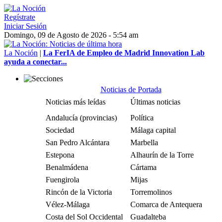
Regístrate
Iniciar Sesión
Domingo, 09 de Agosto de 2026 - 5:54 am
La Noción
|
La FerIA de Empleo de Madrid Innovation Lab
ayuda a conectar...
Noticias de Portada
Noticias más leídas
Últimas noticias
Andalucía (provincias)
Política
Sociedad
Málaga capital
San Pedro Alcántara
Marbella
Estepona
Alhaurín de la Torre
Benalmádena
Cártama
Fuengirola
Mijas
Rincón de la Victoria
Torremolinos
Vélez-Málaga
Comarca de Antequera
Costa del Sol Occidental
Guadalteba