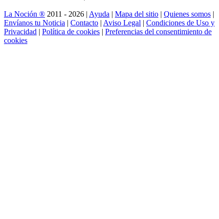
La Noción ®
2011 - 2026 |
Ayuda
|
Mapa del sitio
|
Quienes somos
|
Envíanos tu Noticia
|
Contacto
|
Aviso Legal
|
Condiciones de Uso y
Privacidad
|
Política de cookies
|
Preferencias del consentimiento de
cookies