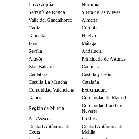
La Axarquía
Nororma
Serranía de Ronda
Sierra de las Nieves
Valle del Guadalhorce
Almería
Cádiz
Córdoba
Granada
Huelva
Jaén
Málaga
Sevilla
Andalucía
Aragón
Principado de Asturias
Islas Baleares
Canarias
Cantabria
Castilla y León
Castilla-La Mancha
Cataluña
Comunidad Valenciana
Extremadura
Galicia
Comunidad de Madrid
Comunidad Foral de
Región de Murcia
Navarra
País Vasco
La Rioja
Ciudad Autónoma de
Ciudad Autónoma de
Ceuta
Melilla