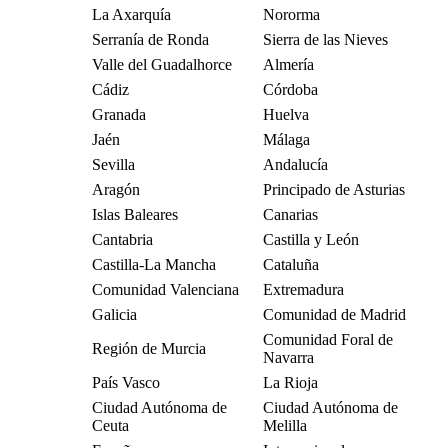
La Axarquía
Nororma
Serranía de Ronda
Sierra de las Nieves
Valle del Guadalhorce
Almería
Cádiz
Córdoba
Granada
Huelva
Jaén
Málaga
Sevilla
Andalucía
Aragón
Principado de Asturias
Islas Baleares
Canarias
Cantabria
Castilla y León
Castilla-La Mancha
Cataluña
Comunidad Valenciana
Extremadura
Galicia
Comunidad de Madrid
Comunidad Foral de
Región de Murcia
Navarra
País Vasco
La Rioja
Ciudad Autónoma de
Ciudad Autónoma de
Ceuta
Melilla