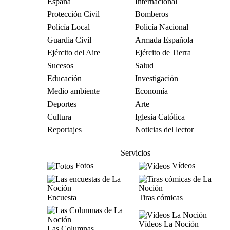
España
Internacional
Protección Civil
Bomberos
Policía Local
Policía Nacional
Guardia Civil
Armada Española
Ejército del Aire
Ejército de Tierra
Sucesos
Salud
Educación
Investigación
Medio ambiente
Economía
Deportes
Arte
Cultura
Iglesia Católica
Reportajes
Noticias del lector
Servicios
Fotos
Vídeos
Encuesta
Tiras cómicas
Vídeos La Noción
Las Columnas