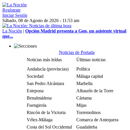
Regístrate
Iniciar Sesión
Sábado, 08 de Agosto de 2026 - 11:53 am
La Noción
|
Opción Madrid presenta a Gon, un asistente virtual
que...
Noticias de Portada
Noticias más leídas
Últimas noticias
Andalucía (provincias)
Política
Sociedad
Málaga capital
San Pedro Alcántara
Marbella
Estepona
Alhaurín de la Torre
Benalmádena
Cártama
Fuengirola
Mijas
Rincón de la Victoria
Torremolinos
Vélez-Málaga
Comarca de Antequera
Costa del Sol Occidental
Guadalteba