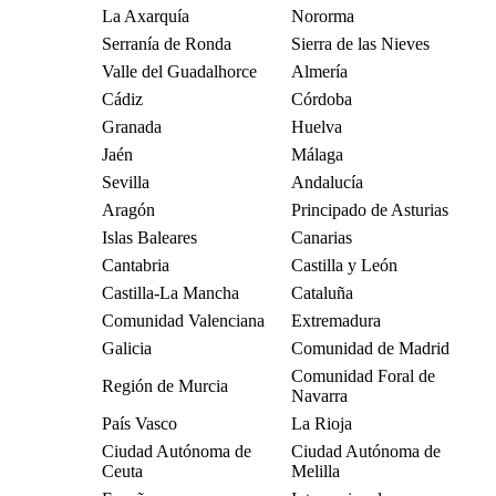
La Axarquía
Nororma
Serranía de Ronda
Sierra de las Nieves
Valle del Guadalhorce
Almería
Cádiz
Córdoba
Granada
Huelva
Jaén
Málaga
Sevilla
Andalucía
Aragón
Principado de Asturias
Islas Baleares
Canarias
Cantabria
Castilla y León
Castilla-La Mancha
Cataluña
Comunidad Valenciana
Extremadura
Galicia
Comunidad de Madrid
Comunidad Foral de
Región de Murcia
Navarra
País Vasco
La Rioja
Ciudad Autónoma de
Ciudad Autónoma de
Ceuta
Melilla