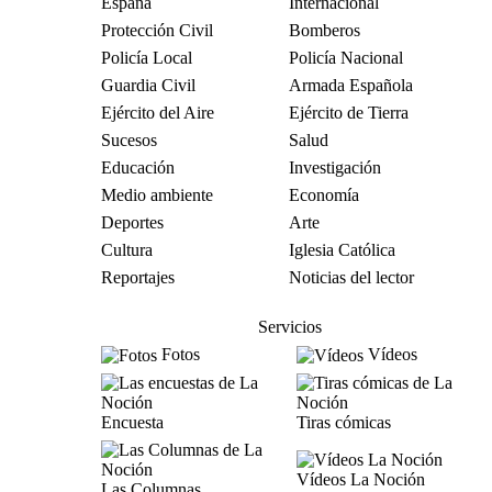
España
Internacional
Protección Civil
Bomberos
Policía Local
Policía Nacional
Guardia Civil
Armada Española
Ejército del Aire
Ejército de Tierra
Sucesos
Salud
Educación
Investigación
Medio ambiente
Economía
Deportes
Arte
Cultura
Iglesia Católica
Reportajes
Noticias del lector
Servicios
Fotos
Vídeos
Encuesta
Tiras cómicas
Vídeos La Noción
Las Columnas