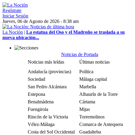
Regístrate
Iniciar Sesión
Jueves, 06 de Agosto de 2026 - 8:38 am
La Noción
|
La estatua del Oso y el Madroño se traslada a su
nueva ubicación...
Noticias de Portada
Noticias más leídas
Últimas noticias
Andalucía (provincias)
Política
Sociedad
Málaga capital
San Pedro Alcántara
Marbella
Estepona
Alhaurín de la Torre
Benalmádena
Cártama
Fuengirola
Mijas
Rincón de la Victoria
Torremolinos
Vélez-Málaga
Comarca de Antequera
Costa del Sol Occidental
Guadalteba