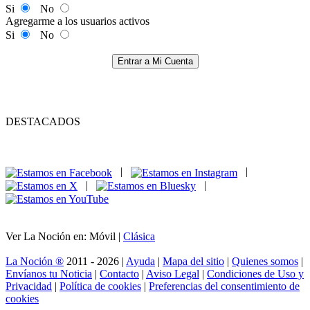
Si
No
Agregarme a los usuarios activos
Si
No
Entrar a Mi Cuenta
DESTACADOS
|
|
|
|
Ver La Noción en: Móvil |
Clásica
La Noción ®
2011 - 2026 |
Ayuda
|
Mapa del sitio
|
Quienes somos
|
Envíanos tu Noticia
|
Contacto
|
Aviso Legal
|
Condiciones de Uso y
Privacidad
|
Política de cookies
|
Preferencias del consentimiento de
cookies