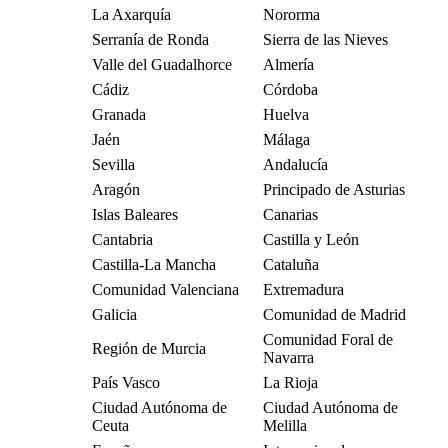
La Axarquía
Nororma
Serranía de Ronda
Sierra de las Nieves
Valle del Guadalhorce
Almería
Cádiz
Córdoba
Granada
Huelva
Jaén
Málaga
Sevilla
Andalucía
Aragón
Principado de Asturias
Islas Baleares
Canarias
Cantabria
Castilla y León
Castilla-La Mancha
Cataluña
Comunidad Valenciana
Extremadura
Galicia
Comunidad de Madrid
Comunidad Foral de
Región de Murcia
Navarra
País Vasco
La Rioja
Ciudad Autónoma de
Ciudad Autónoma de
Ceuta
Melilla