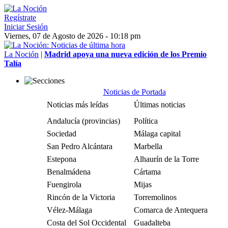
Regístrate
Iniciar Sesión
Viernes, 07 de Agosto de 2026 - 10:18 pm
La Noción
|
Madrid apoya una nueva edición de los Premio
Talía
Noticias de Portada
Noticias más leídas
Últimas noticias
Andalucía (provincias)
Política
Sociedad
Málaga capital
San Pedro Alcántara
Marbella
Estepona
Alhaurín de la Torre
Benalmádena
Cártama
Fuengirola
Mijas
Rincón de la Victoria
Torremolinos
Vélez-Málaga
Comarca de Antequera
Costa del Sol Occidental
Guadalteba