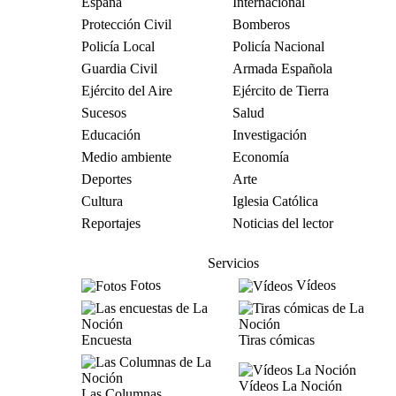
España
Internacional
Protección Civil
Bomberos
Policía Local
Policía Nacional
Guardia Civil
Armada Española
Ejército del Aire
Ejército de Tierra
Sucesos
Salud
Educación
Investigación
Medio ambiente
Economía
Deportes
Arte
Cultura
Iglesia Católica
Reportajes
Noticias del lector
Servicios
Fotos
Vídeos
Encuesta
Tiras cómicas
Vídeos La Noción
Las Columnas