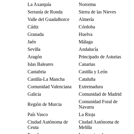
La Axarquía
Nororma
Serranía de Ronda
Sierra de las Nieves
Valle del Guadalhorce
Almería
Cádiz
Córdoba
Granada
Huelva
Jaén
Málaga
Sevilla
Andalucía
Aragón
Principado de Asturias
Islas Baleares
Canarias
Cantabria
Castilla y León
Castilla-La Mancha
Cataluña
Comunidad Valenciana
Extremadura
Galicia
Comunidad de Madrid
Comunidad Foral de
Región de Murcia
Navarra
País Vasco
La Rioja
Ciudad Autónoma de
Ciudad Autónoma de
Ceuta
Melilla