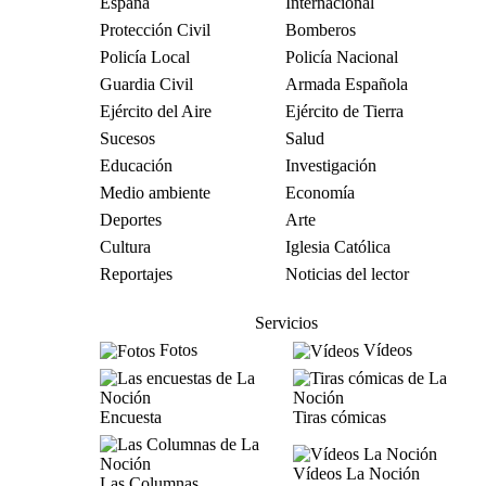
España
Internacional
Protección Civil
Bomberos
Policía Local
Policía Nacional
Guardia Civil
Armada Española
Ejército del Aire
Ejército de Tierra
Sucesos
Salud
Educación
Investigación
Medio ambiente
Economía
Deportes
Arte
Cultura
Iglesia Católica
Reportajes
Noticias del lector
Servicios
Fotos
Vídeos
Encuesta
Tiras cómicas
Vídeos La Noción
Las Columnas