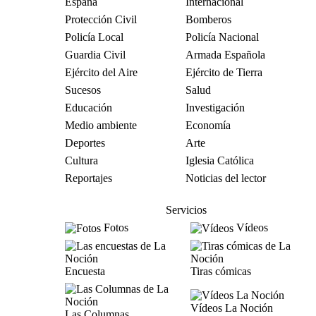
España
Internacional
Protección Civil
Bomberos
Policía Local
Policía Nacional
Guardia Civil
Armada Española
Ejército del Aire
Ejército de Tierra
Sucesos
Salud
Educación
Investigación
Medio ambiente
Economía
Deportes
Arte
Cultura
Iglesia Católica
Reportajes
Noticias del lector
Servicios
Fotos
Vídeos
Encuesta
Tiras cómicas
Vídeos La Noción
Las Columnas