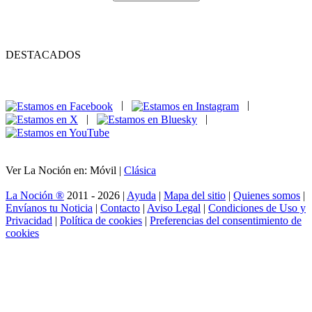
DESTACADOS
|
|
|
|
Ver La Noción en: Móvil |
Clásica
La Noción ®
2011 - 2026 |
Ayuda
|
Mapa del sitio
|
Quienes somos
|
Envíanos tu Noticia
|
Contacto
|
Aviso Legal
|
Condiciones de Uso y
Privacidad
|
Política de cookies
|
Preferencias del consentimiento de
cookies