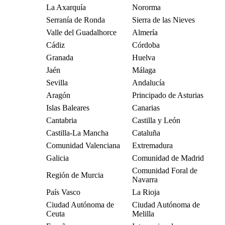
La Axarquía
Nororma
Serranía de Ronda
Sierra de las Nieves
Valle del Guadalhorce
Almería
Cádiz
Córdoba
Granada
Huelva
Jaén
Málaga
Sevilla
Andalucía
Aragón
Principado de Asturias
Islas Baleares
Canarias
Cantabria
Castilla y León
Castilla-La Mancha
Cataluña
Comunidad Valenciana
Extremadura
Galicia
Comunidad de Madrid
Comunidad Foral de
Región de Murcia
Navarra
País Vasco
La Rioja
Ciudad Autónoma de
Ciudad Autónoma de
Ceuta
Melilla