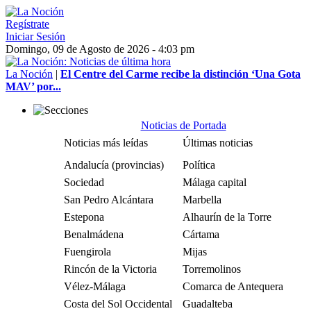
Regístrate
Iniciar Sesión
Domingo, 09 de Agosto de 2026 - 4:03 pm
La Noción
|
El Centre del Carme recibe la distinción ‘Una Gota
MAV’ por...
Noticias de Portada
Noticias más leídas
Últimas noticias
Andalucía (provincias)
Política
Sociedad
Málaga capital
San Pedro Alcántara
Marbella
Estepona
Alhaurín de la Torre
Benalmádena
Cártama
Fuengirola
Mijas
Rincón de la Victoria
Torremolinos
Vélez-Málaga
Comarca de Antequera
Costa del Sol Occidental
Guadalteba