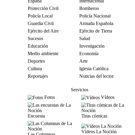
España
Internacional
Protección Civil
Bomberos
Policía Local
Policía Nacional
Guardia Civil
Armada Española
Ejército del Aire
Ejército de Tierra
Sucesos
Salud
Educación
Investigación
Medio ambiente
Economía
Deportes
Arte
Cultura
Iglesia Católica
Reportajes
Noticias del lector
Servicios
Fotos
Vídeos
Encuesta
Tiras cómicas
Vídeos La Noción
Las Columnas