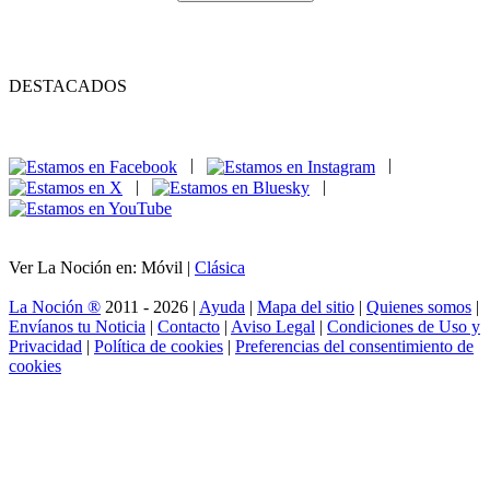
DESTACADOS
|
|
|
|
Ver La Noción en: Móvil |
Clásica
La Noción ®
2011 - 2026 |
Ayuda
|
Mapa del sitio
|
Quienes somos
|
Envíanos tu Noticia
|
Contacto
|
Aviso Legal
|
Condiciones de Uso y
Privacidad
|
Política de cookies
|
Preferencias del consentimiento de
cookies