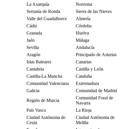
La Axarquía
Nororma
Serranía de Ronda
Sierra de las Nieves
Valle del Guadalhorce
Almería
Cádiz
Córdoba
Granada
Huelva
Jaén
Málaga
Sevilla
Andalucía
Aragón
Principado de Asturias
Islas Baleares
Canarias
Cantabria
Castilla y León
Castilla-La Mancha
Cataluña
Comunidad Valenciana
Extremadura
Galicia
Comunidad de Madrid
Comunidad Foral de
Región de Murcia
Navarra
País Vasco
La Rioja
Ciudad Autónoma de
Ciudad Autónoma de
Ceuta
Melilla