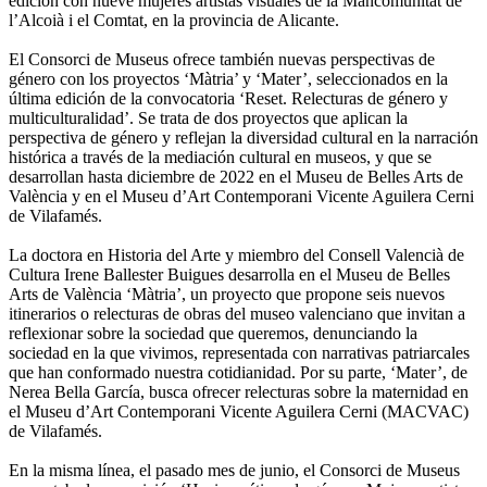
edición con nueve mujeres artistas visuales de la Mancomunitat de
l’Alcoià i el Comtat, en la provincia de Alicante.
El Consorci de Museus ofrece también nuevas perspectivas de
género con los proyectos ‘Màtria’ y ‘Mater’, seleccionados en la
última edición de la convocatoria ‘Reset. Relecturas de género y
multiculturalidad’. Se trata de dos proyectos que aplican la
perspectiva de género y reflejan la diversidad cultural en la narración
histórica a través de la mediación cultural en museos, y que se
desarrollan hasta diciembre de 2022 en el Museu de Belles Arts de
València y en el Museu d’Art Contemporani Vicente Aguilera Cerni
de Vilafamés.
La doctora en Historia del Arte y miembro del Consell Valencià de
Cultura Irene Ballester Buigues desarrolla en el Museu de Belles
Arts de València ‘Màtria’, un proyecto que propone seis nuevos
itinerarios o relecturas de obras del museo valenciano que invitan a
reflexionar sobre la sociedad que queremos, denunciando la
sociedad en la que vivimos, representada con narrativas patriarcales
que han conformado nuestra cotidianidad. Por su parte, ‘Mater’, de
Nerea Bella García, busca ofrecer relecturas sobre la maternidad en
el Museu d’Art Contemporani Vicente Aguilera Cerni (MACVAC)
de Vilafamés.
En la misma línea, el pasado mes de junio, el Consorci de Museus