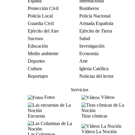
España
Internacional
Protección Civil
Bomberos
Policía Local
Policía Nacional
Guardia Civil
Armada Española
Ejército del Aire
Ejército de Tierra
Sucesos
Salud
Educación
Investigación
Medio ambiente
Economía
Deportes
Arte
Cultura
Iglesia Católica
Reportajes
Noticias del lector
Servicios
Fotos
Vídeos
Encuesta
Tiras cómicas
Vídeos La Noción
Las Columnas