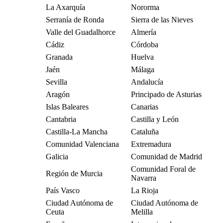
La Axarquía
Nororma
Serranía de Ronda
Sierra de las Nieves
Valle del Guadalhorce
Almería
Cádiz
Córdoba
Granada
Huelva
Jaén
Málaga
Sevilla
Andalucía
Aragón
Principado de Asturias
Islas Baleares
Canarias
Cantabria
Castilla y León
Castilla-La Mancha
Cataluña
Comunidad Valenciana
Extremadura
Galicia
Comunidad de Madrid
Comunidad Foral de
Región de Murcia
Navarra
País Vasco
La Rioja
Ciudad Autónoma de
Ciudad Autónoma de
Ceuta
Melilla