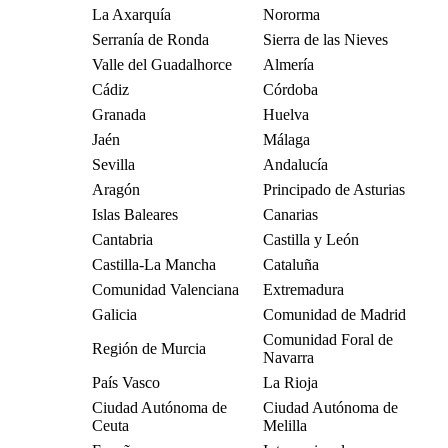
La Axarquía
Nororma
Serranía de Ronda
Sierra de las Nieves
Valle del Guadalhorce
Almería
Cádiz
Córdoba
Granada
Huelva
Jaén
Málaga
Sevilla
Andalucía
Aragón
Principado de Asturias
Islas Baleares
Canarias
Cantabria
Castilla y León
Castilla-La Mancha
Cataluña
Comunidad Valenciana
Extremadura
Galicia
Comunidad de Madrid
Comunidad Foral de
Región de Murcia
Navarra
País Vasco
La Rioja
Ciudad Autónoma de
Ciudad Autónoma de
Ceuta
Melilla