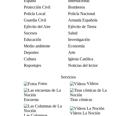
España
Internacional
Protección Civil
Bomberos
Policía Local
Policía Nacional
Guardia Civil
Armada Española
Ejército del Aire
Ejército de Tierra
Sucesos
Salud
Educación
Investigación
Medio ambiente
Economía
Deportes
Arte
Cultura
Iglesia Católica
Reportajes
Noticias del lector
Servicios
Fotos
Vídeos
Encuesta
Tiras cómicas
Vídeos La Noción
Las Columnas