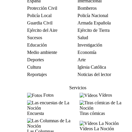
España
Internacional
Protección Civil
Bomberos
Policía Local
Policía Nacional
Guardia Civil
Armada Española
Ejército del Aire
Ejército de Tierra
Sucesos
Salud
Educación
Investigación
Medio ambiente
Economía
Deportes
Arte
Cultura
Iglesia Católica
Reportajes
Noticias del lector
Servicios
Fotos
Vídeos
Encuesta
Tiras cómicas
Vídeos La Noción
Las Columnas