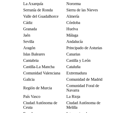
La Axarquía
Nororma
Serranía de Ronda
Sierra de las Nieves
Valle del Guadalhorce
Almería
Cádiz
Córdoba
Granada
Huelva
Jaén
Málaga
Sevilla
Andalucía
Aragón
Principado de Asturias
Islas Baleares
Canarias
Cantabria
Castilla y León
Castilla-La Mancha
Cataluña
Comunidad Valenciana
Extremadura
Galicia
Comunidad de Madrid
Comunidad Foral de
Región de Murcia
Navarra
País Vasco
La Rioja
Ciudad Autónoma de
Ciudad Autónoma de
Ceuta
Melilla