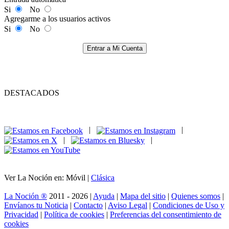
Si
No
Agregarme a los usuarios activos
Si
No
Entrar a Mi Cuenta
DESTACADOS
|
|
|
|
Ver La Noción en: Móvil |
Clásica
La Noción ®
2011 - 2026 |
Ayuda
|
Mapa del sitio
|
Quienes somos
|
Envíanos tu Noticia
|
Contacto
|
Aviso Legal
|
Condiciones de Uso y
Privacidad
|
Política de cookies
|
Preferencias del consentimiento de
cookies