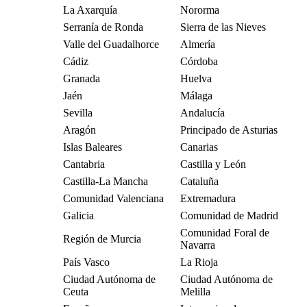
La Axarquía
Nororma
Serranía de Ronda
Sierra de las Nieves
Valle del Guadalhorce
Almería
Cádiz
Córdoba
Granada
Huelva
Jaén
Málaga
Sevilla
Andalucía
Aragón
Principado de Asturias
Islas Baleares
Canarias
Cantabria
Castilla y León
Castilla-La Mancha
Cataluña
Comunidad Valenciana
Extremadura
Galicia
Comunidad de Madrid
Comunidad Foral de
Región de Murcia
Navarra
País Vasco
La Rioja
Ciudad Autónoma de
Ciudad Autónoma de
Ceuta
Melilla