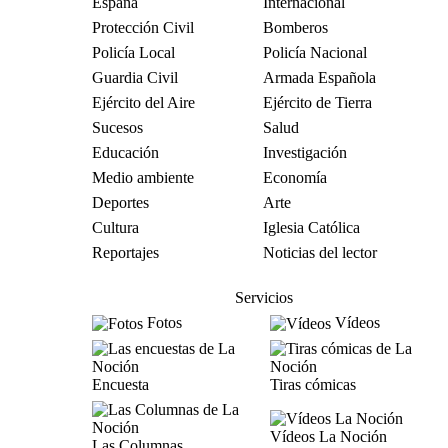
España
Internacional
Protección Civil
Bomberos
Policía Local
Policía Nacional
Guardia Civil
Armada Española
Ejército del Aire
Ejército de Tierra
Sucesos
Salud
Educación
Investigación
Medio ambiente
Economía
Deportes
Arte
Cultura
Iglesia Católica
Reportajes
Noticias del lector
Servicios
Fotos
Vídeos
Encuesta
Tiras cómicas
Vídeos La Noción
Las Columnas