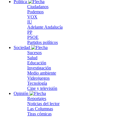
Política
Ciudadanos
Podemos
VOX
IU
Adelante Andalucía
PP
PSOE
Partidos políticos
Sociedad
Sucesos
Salud
Educación
Investigación
Medio ambiente
Videojuegos
Tecnología
Cine y televisión
Opinión
Reportajes
Noticias del lector
Las Columnas
Tiras cómicas