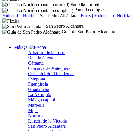
Pantalla normal
Pantalla completa
Vídeos La Noción
|
San Pedro Alcántara
|
Fotos
|
Vídeos
|
Tu Noticia
San Pedro Alcántara
Guía de San Pedro Alcántara
Málaga
Alhaurín de la Torre
Benalmádena
Cártama
Comarca de Antequera
Costa del Sol Occidental
Estepona
Fuengirola
Guadalteba
La Axarquía
Málaga capital
Marbella
Mijas
Nororma
Rincón de la Victoria
San Pedro Alcántara