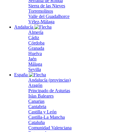
Serranía de Ronda
Sierra de las Nieves
Torremolinos
Valle del Guadalhorce
Vélez-Málaga
Andalucía
Almería
Cádiz
Córdoba
Granada
Huelva
Jaén
Málaga
Sevilla
España
Andalucía (provincias)
Aragón
Principado de Asturias
Islas Baleares
Canarias
Cantabria
Castilla y León
Castilla-La Mancha
Cataluña
Comunidad Valenciana