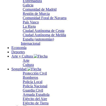
Extremadura
Galicia
Comunidad de Madrid
Región de Murcia
Comunidad Foral de Navarra
País Vasco
La Rioja
Ciudad Autónoma de Ceuta
Ciudad Autónoma de Melilla
España (autonomías)
Internacional
Economía
Deportes
Arte y Cultura
Arte
Cultura
Seguridad
Protección Civil
Bomberos
Policía Local
Policía Nacional
Guardia Civil
Armada Española
Ejército del Aire
Ejército de Tierra