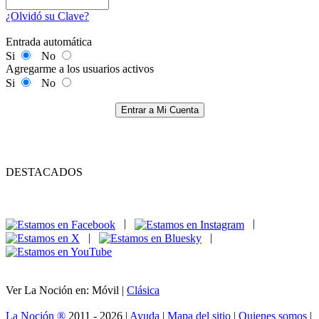
¿Olvidó su Clave?
Entrada automática
Si
No
Agregarme a los usuarios activos
Si
No
Entrar a Mi Cuenta
DESTACADOS
|
|
|
|
Ver La Noción en: Móvil |
Clásica
La Noción ®
2011 - 2026 |
Ayuda
|
Mapa del sitio
|
Quienes somos
|