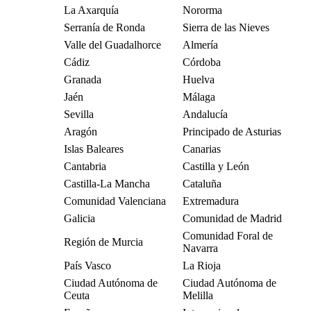
La Axarquía
Nororma
Serranía de Ronda
Sierra de las Nieves
Valle del Guadalhorce
Almería
Cádiz
Córdoba
Granada
Huelva
Jaén
Málaga
Sevilla
Andalucía
Aragón
Principado de Asturias
Islas Baleares
Canarias
Cantabria
Castilla y León
Castilla-La Mancha
Cataluña
Comunidad Valenciana
Extremadura
Galicia
Comunidad de Madrid
Comunidad Foral de
Región de Murcia
Navarra
País Vasco
La Rioja
Ciudad Autónoma de
Ciudad Autónoma de
Ceuta
Melilla