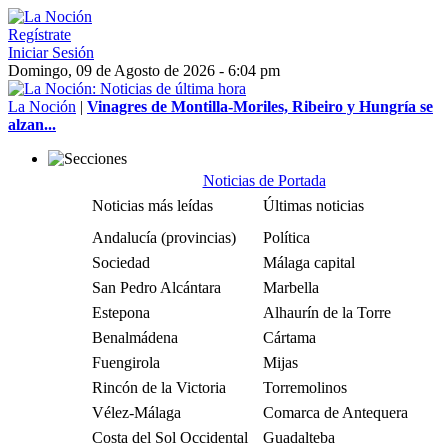
Regístrate
Iniciar Sesión
Domingo, 09 de Agosto de 2026 - 6:04 pm
La Noción
|
Vinagres de Montilla-Moriles, Ribeiro y Hungría se
alzan...
Noticias de Portada
Noticias más leídas
Últimas noticias
Andalucía (provincias)
Política
Sociedad
Málaga capital
San Pedro Alcántara
Marbella
Estepona
Alhaurín de la Torre
Benalmádena
Cártama
Fuengirola
Mijas
Rincón de la Victoria
Torremolinos
Vélez-Málaga
Comarca de Antequera
Costa del Sol Occidental
Guadalteba