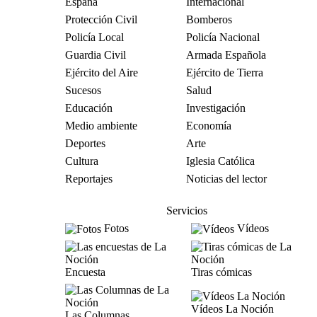
España
Internacional
Protección Civil
Bomberos
Policía Local
Policía Nacional
Guardia Civil
Armada Española
Ejército del Aire
Ejército de Tierra
Sucesos
Salud
Educación
Investigación
Medio ambiente
Economía
Deportes
Arte
Cultura
Iglesia Católica
Reportajes
Noticias del lector
Servicios
Fotos
Vídeos
Encuesta
Tiras cómicas
Vídeos La Noción
Las Columnas