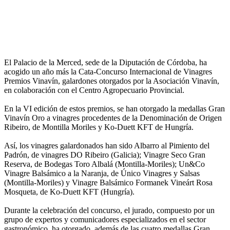
El Palacio de la Merced, sede de la Diputación de Córdoba, ha
acogido un año más la Cata-Concurso Internacional de Vinagres
Premios Vinavín, galardones otorgados por la Asociación Vinavín,
en colaboración con el Centro Agropecuario Provincial.
En la VI edición de estos premios, se han otorgado la medallas Gran
Vinavín Oro a vinagres procedentes de la Denominación de Origen
Ribeiro, de Montilla Moriles y Ko-Duett KFT de Hungría.
Así, los vinagres galardonados han sido Albarro al Pimiento del
Padrón, de vinagres DO Ribeiro (Galicia); Vinagre Seco Gran
Reserva, de Bodegas Toro Albalá (Montilla-Moriles); Un&Co
Vinagre Balsámico a la Naranja, de Único Vinagres y Salsas
(Montilla-Moriles) y Vinagre Balsámico Formanek Vineárt Rosa
Mosqueta, de Ko-Duett KFT (Hungría).
Durante la celebración del concurso, el jurado, compuesto por un
grupo de expertos y comunicadores especializados en el sector
gastronómico, ha otorgado, además de las cuatro medallas Gran