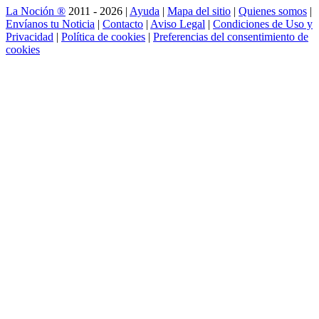
La Noción ®
2011 - 2026 |
Ayuda
|
Mapa del sitio
|
Quienes somos
|
Envíanos tu Noticia
|
Contacto
|
Aviso Legal
|
Condiciones de Uso y
Privacidad
|
Política de cookies
|
Preferencias del consentimiento de
cookies