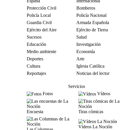
España
Internacional
Protección Civil
Bomberos
Policía Local
Policía Nacional
Guardia Civil
Armada Española
Ejército del Aire
Ejército de Tierra
Sucesos
Salud
Educación
Investigación
Medio ambiente
Economía
Deportes
Arte
Cultura
Iglesia Católica
Reportajes
Noticias del lector
Servicios
Fotos
Vídeos
Encuesta
Tiras cómicas
Vídeos La Noción
Las Columnas