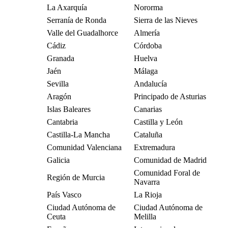
La Axarquía
Nororma
Serranía de Ronda
Sierra de las Nieves
Valle del Guadalhorce
Almería
Cádiz
Córdoba
Granada
Huelva
Jaén
Málaga
Sevilla
Andalucía
Aragón
Principado de Asturias
Islas Baleares
Canarias
Cantabria
Castilla y León
Castilla-La Mancha
Cataluña
Comunidad Valenciana
Extremadura
Galicia
Comunidad de Madrid
Comunidad Foral de
Región de Murcia
Navarra
País Vasco
La Rioja
Ciudad Autónoma de
Ciudad Autónoma de
Ceuta
Melilla