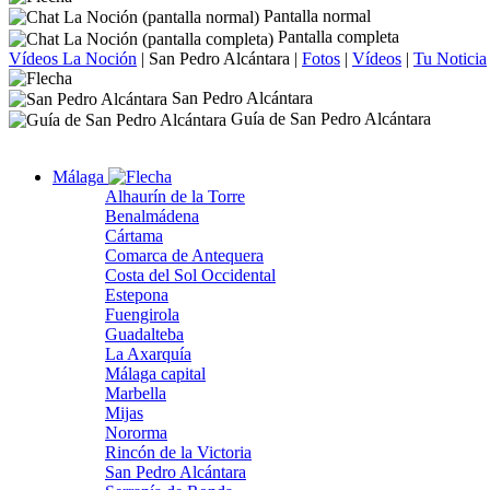
Pantalla normal
Pantalla completa
Vídeos La Noción
|
San Pedro Alcántara
|
Fotos
|
Vídeos
|
Tu Noticia
San Pedro Alcántara
Guía de San Pedro Alcántara
Málaga
Alhaurín de la Torre
Benalmádena
Cártama
Comarca de Antequera
Costa del Sol Occidental
Estepona
Fuengirola
Guadalteba
La Axarquía
Málaga capital
Marbella
Mijas
Nororma
Rincón de la Victoria
San Pedro Alcántara