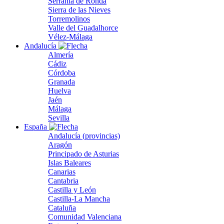
Serranía de Ronda
Sierra de las Nieves
Torremolinos
Valle del Guadalhorce
Vélez-Málaga
Andalucía
Almería
Cádiz
Córdoba
Granada
Huelva
Jaén
Málaga
Sevilla
España
Andalucía (provincias)
Aragón
Principado de Asturias
Islas Baleares
Canarias
Cantabria
Castilla y León
Castilla-La Mancha
Cataluña
Comunidad Valenciana