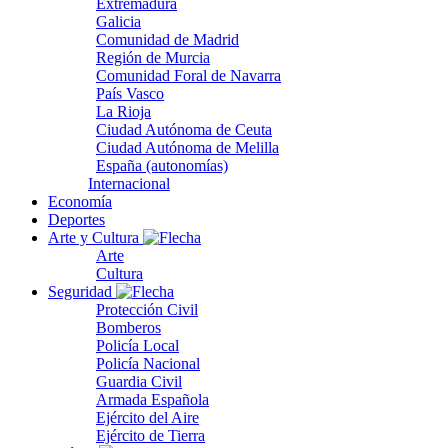
Extremadura
Galicia
Comunidad de Madrid
Región de Murcia
Comunidad Foral de Navarra
País Vasco
La Rioja
Ciudad Autónoma de Ceuta
Ciudad Autónoma de Melilla
España (autonomías)
Internacional
Economía
Deportes
Arte y Cultura
Arte
Cultura
Seguridad
Protección Civil
Bomberos
Policía Local
Policía Nacional
Guardia Civil
Armada Española
Ejército del Aire
Ejército de Tierra