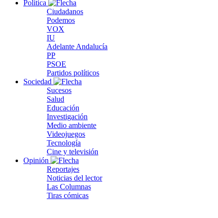
Política
Ciudadanos
Podemos
VOX
IU
Adelante Andalucía
PP
PSOE
Partidos políticos
Sociedad
Sucesos
Salud
Educación
Investigación
Medio ambiente
Videojuegos
Tecnología
Cine y televisión
Opinión
Reportajes
Noticias del lector
Las Columnas
Tiras cómicas