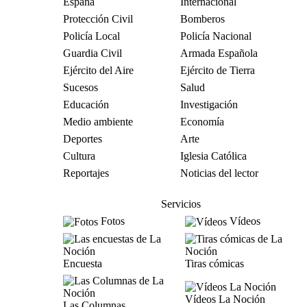
España
Internacional
Protección Civil
Bomberos
Policía Local
Policía Nacional
Guardia Civil
Armada Española
Ejército del Aire
Ejército de Tierra
Sucesos
Salud
Educación
Investigación
Medio ambiente
Economía
Deportes
Arte
Cultura
Iglesia Católica
Reportajes
Noticias del lector
Servicios
Fotos
Vídeos
Encuesta
Tiras cómicas
Vídeos La Noción
Las Columnas