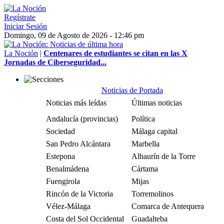
Regístrate
Iniciar Sesión
Domingo, 09 de Agosto de 2026 - 12:46 pm
La Noción
|
Centenares de estudiantes se citan en las X
Jornadas de Ciberseguridad...
Noticias de Portada
Noticias más leídas
Últimas noticias
Andalucía (provincias)
Política
Sociedad
Málaga capital
San Pedro Alcántara
Marbella
Estepona
Alhaurín de la Torre
Benalmádena
Cártama
Fuengirola
Mijas
Rincón de la Victoria
Torremolinos
Vélez-Málaga
Comarca de Antequera
Costa del Sol Occidental
Guadalteba