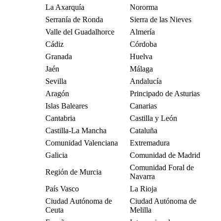
La Axarquía
Nororma
Serranía de Ronda
Sierra de las Nieves
Valle del Guadalhorce
Almería
Cádiz
Córdoba
Granada
Huelva
Jaén
Málaga
Sevilla
Andalucía
Aragón
Principado de Asturias
Islas Baleares
Canarias
Cantabria
Castilla y León
Castilla-La Mancha
Cataluña
Comunidad Valenciana
Extremadura
Galicia
Comunidad de Madrid
Comunidad Foral de
Región de Murcia
Navarra
País Vasco
La Rioja
Ciudad Autónoma de
Ciudad Autónoma de
Ceuta
Melilla