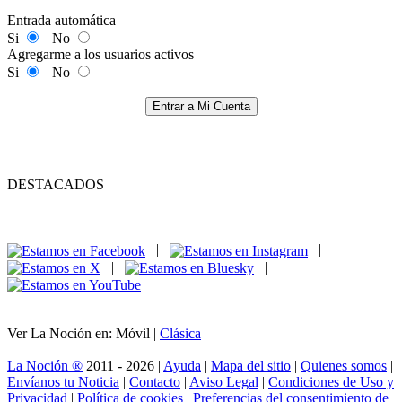
Entrada automática
Si
No
Agregarme a los usuarios activos
Si
No
Entrar a Mi Cuenta
DESTACADOS
|
|
|
|
Ver La Noción en: Móvil |
Clásica
La Noción ®
2011 - 2026 |
Ayuda
|
Mapa del sitio
|
Quienes somos
|
Envíanos tu Noticia
|
Contacto
|
Aviso Legal
|
Condiciones de Uso y
Privacidad
|
Política de cookies
|
Preferencias del consentimiento de