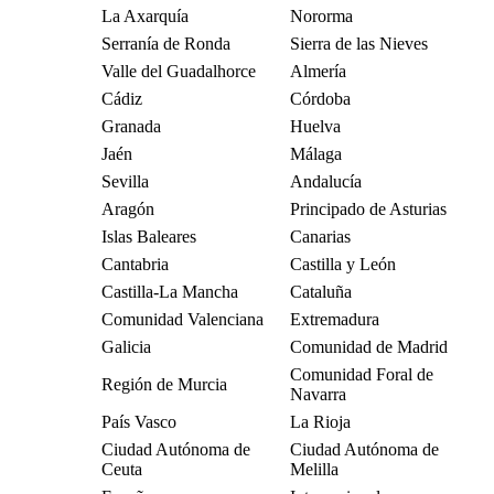
La Axarquía
Nororma
Serranía de Ronda
Sierra de las Nieves
Valle del Guadalhorce
Almería
Cádiz
Córdoba
Granada
Huelva
Jaén
Málaga
Sevilla
Andalucía
Aragón
Principado de Asturias
Islas Baleares
Canarias
Cantabria
Castilla y León
Castilla-La Mancha
Cataluña
Comunidad Valenciana
Extremadura
Galicia
Comunidad de Madrid
Comunidad Foral de
Región de Murcia
Navarra
País Vasco
La Rioja
Ciudad Autónoma de
Ciudad Autónoma de
Ceuta
Melilla