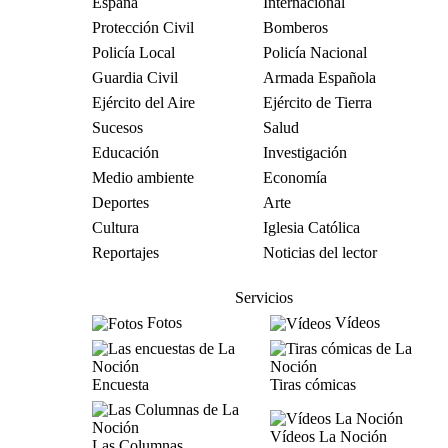
España
Internacional
Protección Civil
Bomberos
Policía Local
Policía Nacional
Guardia Civil
Armada Española
Ejército del Aire
Ejército de Tierra
Sucesos
Salud
Educación
Investigación
Medio ambiente
Economía
Deportes
Arte
Cultura
Iglesia Católica
Reportajes
Noticias del lector
Servicios
Fotos
Vídeos
Encuesta
Tiras cómicas
Vídeos La Noción
Las Columnas