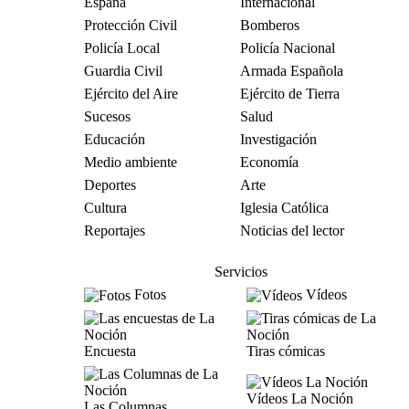
España
Internacional
Protección Civil
Bomberos
Policía Local
Policía Nacional
Guardia Civil
Armada Española
Ejército del Aire
Ejército de Tierra
Sucesos
Salud
Educación
Investigación
Medio ambiente
Economía
Deportes
Arte
Cultura
Iglesia Católica
Reportajes
Noticias del lector
Servicios
Fotos
Vídeos
Encuesta
Tiras cómicas
Vídeos La Noción
Las Columnas