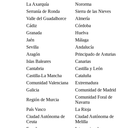
La Axarquía
Nororma
Serranía de Ronda
Sierra de las Nieves
Valle del Guadalhorce
Almería
Cádiz
Córdoba
Granada
Huelva
Jaén
Málaga
Sevilla
Andalucía
Aragón
Principado de Asturias
Islas Baleares
Canarias
Cantabria
Castilla y León
Castilla-La Mancha
Cataluña
Comunidad Valenciana
Extremadura
Galicia
Comunidad de Madrid
Comunidad Foral de
Región de Murcia
Navarra
País Vasco
La Rioja
Ciudad Autónoma de
Ciudad Autónoma de
Ceuta
Melilla