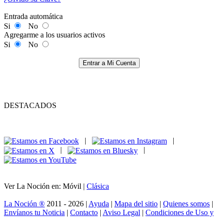
Entrada automática
Si
No
Agregarme a los usuarios activos
Si
No
Entrar a Mi Cuenta
DESTACADOS
|
|
|
|
Ver La Noción en: Móvil |
Clásica
La Noción ®
2011 - 2026 |
Ayuda
|
Mapa del sitio
|
Quienes somos
|
Envíanos tu Noticia
|
Contacto
|
Aviso Legal
|
Condiciones de Uso y