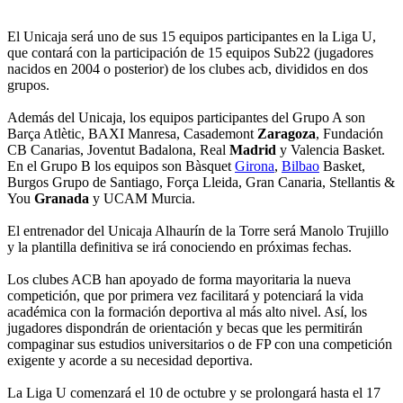
El Unicaja será uno de sus 15 equipos participantes en la Liga U,
que contará con la participación de 15 equipos Sub22 (jugadores
nacidos en 2004 o posterior) de los clubes acb, divididos en dos
grupos.
Además del Unicaja, los equipos participantes del Grupo A son
Barça Atlètic, BAXI Manresa, Casademont
Zaragoza
, Fundación
CB Canarias, Joventut Badalona, Real
Madrid
y Valencia Basket.
En el Grupo B los equipos son Bàsquet
Girona
,
Bilbao
Basket,
Burgos Grupo de Santiago, Força Lleida, Gran Canaria, Stellantis &
You
Granada
y UCAM Murcia.
El entrenador del Unicaja Alhaurín de la Torre será Manolo Trujillo
y la plantilla definitiva se irá conociendo en próximas fechas.
Los clubes ACB han apoyado de forma mayoritaria la nueva
competición, que por primera vez facilitará y potenciará la vida
académica con la formación deportiva al más alto nivel. Así, los
jugadores dispondrán de orientación y becas que les permitirán
compaginar sus estudios universitarios o de FP con una competición
exigente y acorde a su necesidad deportiva.
La Liga U comenzará el 10 de octubre y se prolongará hasta el 17