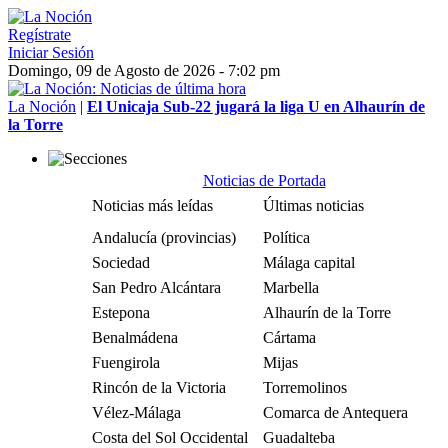
Regístrate
Iniciar Sesión
Domingo, 09 de Agosto de 2026 - 7:02 pm
La Noción
|
El Unicaja Sub-22 jugará la liga U en Alhaurín de
la Torre
Noticias de Portada
Noticias más leídas
Últimas noticias
Andalucía (provincias)
Política
Sociedad
Málaga capital
San Pedro Alcántara
Marbella
Estepona
Alhaurín de la Torre
Benalmádena
Cártama
Fuengirola
Mijas
Rincón de la Victoria
Torremolinos
Vélez-Málaga
Comarca de Antequera
Costa del Sol Occidental
Guadalteba