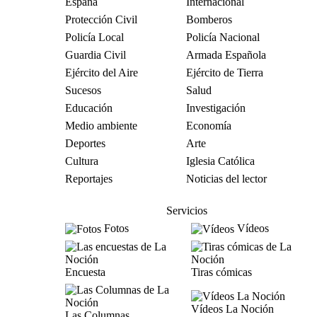
España
Internacional
Protección Civil
Bomberos
Policía Local
Policía Nacional
Guardia Civil
Armada Española
Ejército del Aire
Ejército de Tierra
Sucesos
Salud
Educación
Investigación
Medio ambiente
Economía
Deportes
Arte
Cultura
Iglesia Católica
Reportajes
Noticias del lector
Servicios
Fotos
Vídeos
Encuesta
Tiras cómicas
Vídeos La Noción
Las Columnas