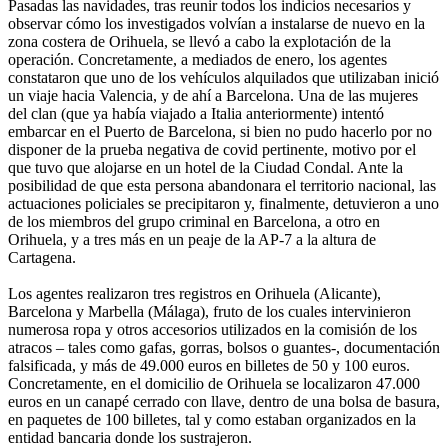
Pasadas las navidades, tras reunir todos los indicios necesarios y
observar cómo los investigados volvían a instalarse de nuevo en la
zona costera de Orihuela, se llevó a cabo la explotación de la
operación. Concretamente, a mediados de enero, los agentes
constataron que uno de los vehículos alquilados que utilizaban inició
un viaje hacia Valencia, y de ahí a Barcelona. Una de las mujeres
del clan (que ya había viajado a Italia anteriormente) intentó
embarcar en el Puerto de Barcelona, si bien no pudo hacerlo por no
disponer de la prueba negativa de covid pertinente, motivo por el
que tuvo que alojarse en un hotel de la Ciudad Condal. Ante la
posibilidad de que esta persona abandonara el territorio nacional, las
actuaciones policiales se precipitaron y, finalmente, detuvieron a uno
de los miembros del grupo criminal en Barcelona, a otro en
Orihuela, y a tres más en un peaje de la AP-7 a la altura de
Cartagena.
Los agentes realizaron tres registros en Orihuela (Alicante),
Barcelona y Marbella (Málaga), fruto de los cuales intervinieron
numerosa ropa y otros accesorios utilizados en la comisión de los
atracos – tales como gafas, gorras, bolsos o guantes-, documentación
falsificada, y más de 49.000 euros en billetes de 50 y 100 euros.
Concretamente, en el domicilio de Orihuela se localizaron 47.000
euros en un canapé cerrado con llave, dentro de una bolsa de basura,
en paquetes de 100 billetes, tal y como estaban organizados en la
entidad bancaria donde los sustrajeron.