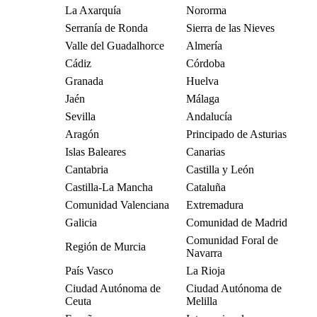
La Axarquía
Nororma
Serranía de Ronda
Sierra de las Nieves
Valle del Guadalhorce
Almería
Cádiz
Córdoba
Granada
Huelva
Jaén
Málaga
Sevilla
Andalucía
Aragón
Principado de Asturias
Islas Baleares
Canarias
Cantabria
Castilla y León
Castilla-La Mancha
Cataluña
Comunidad Valenciana
Extremadura
Galicia
Comunidad de Madrid
Comunidad Foral de
Región de Murcia
Navarra
País Vasco
La Rioja
Ciudad Autónoma de
Ciudad Autónoma de
Ceuta
Melilla