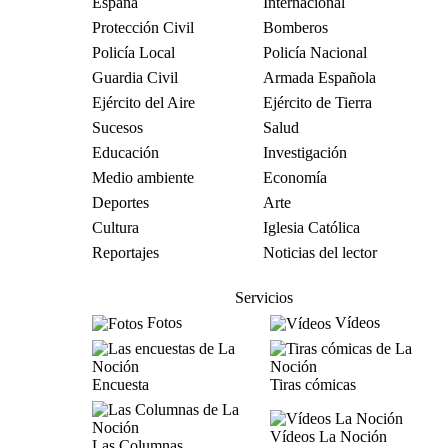
España
Internacional
Protección Civil
Bomberos
Policía Local
Policía Nacional
Guardia Civil
Armada Española
Ejército del Aire
Ejército de Tierra
Sucesos
Salud
Educación
Investigación
Medio ambiente
Economía
Deportes
Arte
Cultura
Iglesia Católica
Reportajes
Noticias del lector
Servicios
Fotos
Vídeos
Encuesta
Tiras cómicas
Vídeos La Noción
Las Columnas