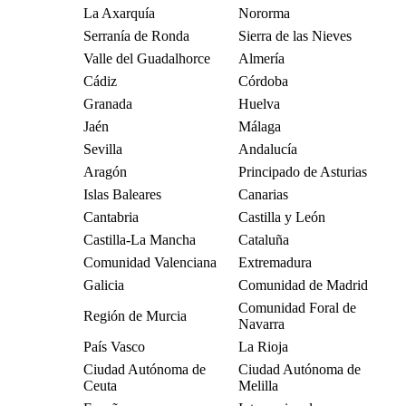
La Axarquía
Nororma
Serranía de Ronda
Sierra de las Nieves
Valle del Guadalhorce
Almería
Cádiz
Córdoba
Granada
Huelva
Jaén
Málaga
Sevilla
Andalucía
Aragón
Principado de Asturias
Islas Baleares
Canarias
Cantabria
Castilla y León
Castilla-La Mancha
Cataluña
Comunidad Valenciana
Extremadura
Galicia
Comunidad de Madrid
Comunidad Foral de
Región de Murcia
Navarra
País Vasco
La Rioja
Ciudad Autónoma de
Ciudad Autónoma de
Ceuta
Melilla