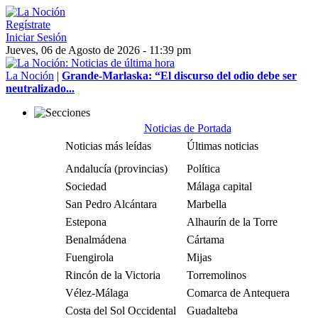
Regístrate
Iniciar Sesión
Jueves, 06 de Agosto de 2026 - 11:39 pm
La Noción
|
Grande-Marlaska: “El discurso del odio debe ser
neutralizado...
Noticias de Portada
Noticias más leídas
Últimas noticias
Andalucía (provincias)
Política
Sociedad
Málaga capital
San Pedro Alcántara
Marbella
Estepona
Alhaurín de la Torre
Benalmádena
Cártama
Fuengirola
Mijas
Rincón de la Victoria
Torremolinos
Vélez-Málaga
Comarca de Antequera
Costa del Sol Occidental
Guadalteba