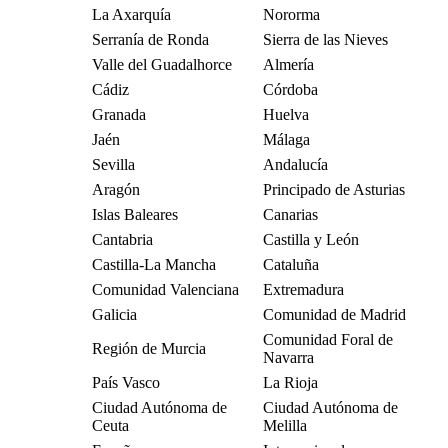
La Axarquía
Nororma
Serranía de Ronda
Sierra de las Nieves
Valle del Guadalhorce
Almería
Cádiz
Córdoba
Granada
Huelva
Jaén
Málaga
Sevilla
Andalucía
Aragón
Principado de Asturias
Islas Baleares
Canarias
Cantabria
Castilla y León
Castilla-La Mancha
Cataluña
Comunidad Valenciana
Extremadura
Galicia
Comunidad de Madrid
Comunidad Foral de
Región de Murcia
Navarra
País Vasco
La Rioja
Ciudad Autónoma de
Ciudad Autónoma de
Ceuta
Melilla