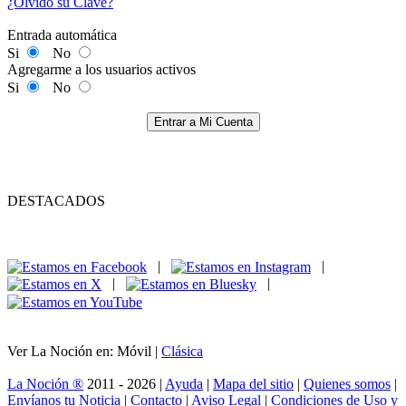
¿Olvidó su Clave?
Entrada automática
Si
No
Agregarme a los usuarios activos
Si
No
Entrar a Mi Cuenta
DESTACADOS
|
|
|
|
Ver La Noción en: Móvil |
Clásica
La Noción ®
2011 - 2026 |
Ayuda
|
Mapa del sitio
|
Quienes somos
|
Envíanos tu Noticia
|
Contacto
|
Aviso Legal
|
Condiciones de Uso y