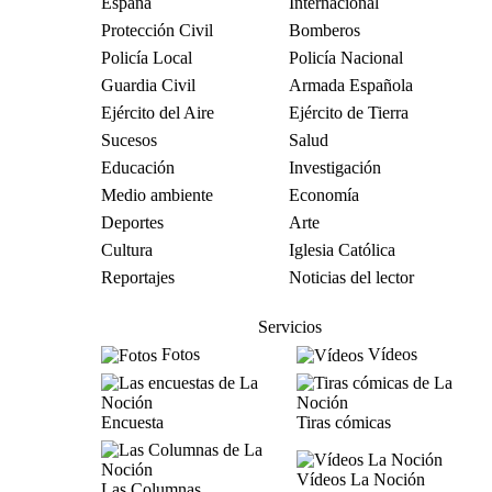
España
Internacional
Protección Civil
Bomberos
Policía Local
Policía Nacional
Guardia Civil
Armada Española
Ejército del Aire
Ejército de Tierra
Sucesos
Salud
Educación
Investigación
Medio ambiente
Economía
Deportes
Arte
Cultura
Iglesia Católica
Reportajes
Noticias del lector
Servicios
Fotos
Vídeos
Encuesta
Tiras cómicas
Vídeos La Noción
Las Columnas