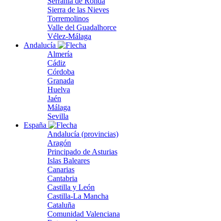
Serranía de Ronda
Sierra de las Nieves
Torremolinos
Valle del Guadalhorce
Vélez-Málaga
Andalucía
Almería
Cádiz
Córdoba
Granada
Huelva
Jaén
Málaga
Sevilla
España
Andalucía (provincias)
Aragón
Principado de Asturias
Islas Baleares
Canarias
Cantabria
Castilla y León
Castilla-La Mancha
Cataluña
Comunidad Valenciana