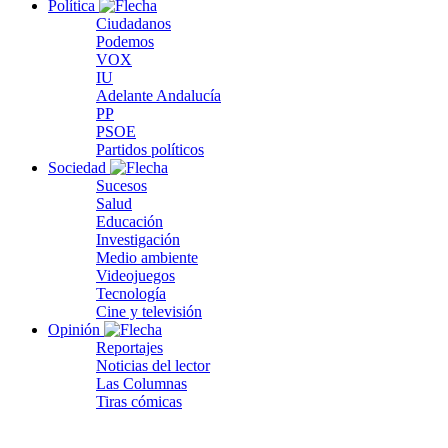
Política
Ciudadanos
Podemos
VOX
IU
Adelante Andalucía
PP
PSOE
Partidos políticos
Sociedad
Sucesos
Salud
Educación
Investigación
Medio ambiente
Videojuegos
Tecnología
Cine y televisión
Opinión
Reportajes
Noticias del lector
Las Columnas
Tiras cómicas