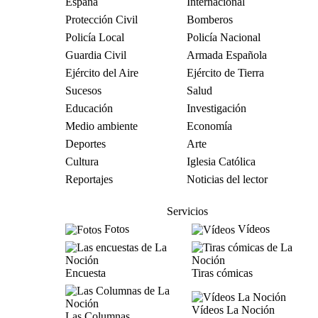
España
Internacional
Protección Civil
Bomberos
Policía Local
Policía Nacional
Guardia Civil
Armada Española
Ejército del Aire
Ejército de Tierra
Sucesos
Salud
Educación
Investigación
Medio ambiente
Economía
Deportes
Arte
Cultura
Iglesia Católica
Reportajes
Noticias del lector
Servicios
Fotos
Vídeos
Encuesta
Tiras cómicas
Vídeos La Noción
Las Columnas