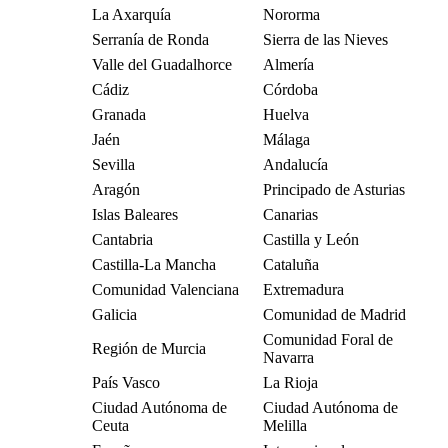
La Axarquía
Nororma
Serranía de Ronda
Sierra de las Nieves
Valle del Guadalhorce
Almería
Cádiz
Córdoba
Granada
Huelva
Jaén
Málaga
Sevilla
Andalucía
Aragón
Principado de Asturias
Islas Baleares
Canarias
Cantabria
Castilla y León
Castilla-La Mancha
Cataluña
Comunidad Valenciana
Extremadura
Galicia
Comunidad de Madrid
Comunidad Foral de
Región de Murcia
Navarra
País Vasco
La Rioja
Ciudad Autónoma de
Ciudad Autónoma de
Ceuta
Melilla