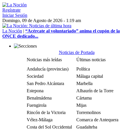
Regístrate
Iniciar Sesión
Domingo, 09 de Agosto de 2026 - 1:19 am
La Noción
|
“Acércate al voluntariado” anima el cupón de la
ONCE dedicado...
Noticias de Portada
Noticias más leídas
Últimas noticias
Andalucía (provincias)
Política
Sociedad
Málaga capital
San Pedro Alcántara
Marbella
Estepona
Alhaurín de la Torre
Benalmádena
Cártama
Fuengirola
Mijas
Rincón de la Victoria
Torremolinos
Vélez-Málaga
Comarca de Antequera
Costa del Sol Occidental
Guadalteba