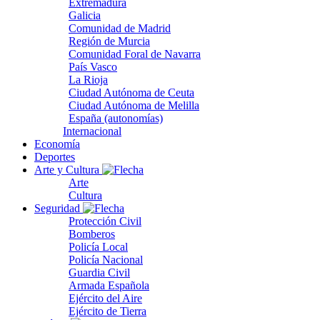
Extremadura
Galicia
Comunidad de Madrid
Región de Murcia
Comunidad Foral de Navarra
País Vasco
La Rioja
Ciudad Autónoma de Ceuta
Ciudad Autónoma de Melilla
España (autonomías)
Internacional
Economía
Deportes
Arte y Cultura
Arte
Cultura
Seguridad
Protección Civil
Bomberos
Policía Local
Policía Nacional
Guardia Civil
Armada Española
Ejército del Aire
Ejército de Tierra