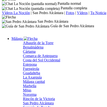
Pantalla normal
Pantalla completa
Vídeos La Noción
|
San Pedro Alcántara
|
Fotos
|
Vídeos
|
Tu Noticia
San Pedro Alcántara
Guía de San Pedro Alcántara
Málaga
Alhaurín de la Torre
Benalmádena
Cártama
Comarca de Antequera
Costa del Sol Occidental
Estepona
Fuengirola
Guadalteba
La Axarquía
Málaga capital
Marbella
Mijas
Nororma
Rincón de la Victoria
San Pedro Alcántara