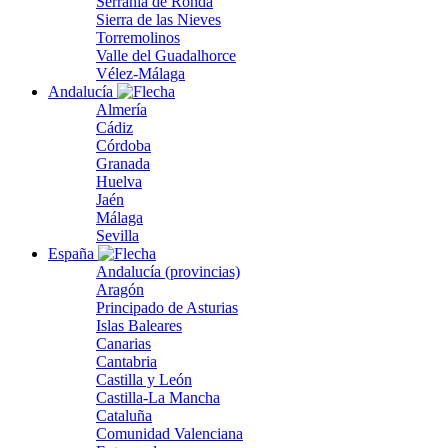
Serranía de Ronda
Sierra de las Nieves
Torremolinos
Valle del Guadalhorce
Vélez-Málaga
Andalucía
Almería
Cádiz
Córdoba
Granada
Huelva
Jaén
Málaga
Sevilla
España
Andalucía (provincias)
Aragón
Principado de Asturias
Islas Baleares
Canarias
Cantabria
Castilla y León
Castilla-La Mancha
Cataluña
Comunidad Valenciana