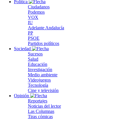
Política
Ciudadanos
Podemos
VOX
IU
Adelante Andalucía
PP
PSOE
Partidos políticos
Sociedad
Sucesos
Salud
Educación
Investigación
Medio ambiente
Videojuegos
Tecnología
Cine y televisión
Opinión
Reportajes
Noticias del lector
Las Columnas
Tiras cómicas