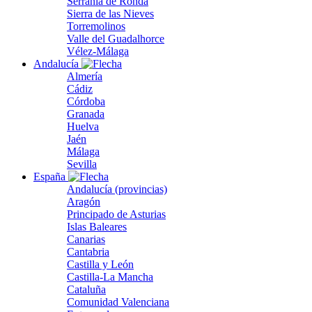
Serranía de Ronda
Sierra de las Nieves
Torremolinos
Valle del Guadalhorce
Vélez-Málaga
Andalucía
Almería
Cádiz
Córdoba
Granada
Huelva
Jaén
Málaga
Sevilla
España
Andalucía (provincias)
Aragón
Principado de Asturias
Islas Baleares
Canarias
Cantabria
Castilla y León
Castilla-La Mancha
Cataluña
Comunidad Valenciana