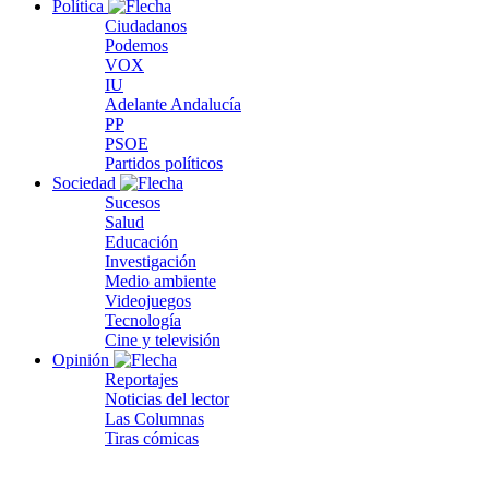
Política
Ciudadanos
Podemos
VOX
IU
Adelante Andalucía
PP
PSOE
Partidos políticos
Sociedad
Sucesos
Salud
Educación
Investigación
Medio ambiente
Videojuegos
Tecnología
Cine y televisión
Opinión
Reportajes
Noticias del lector
Las Columnas
Tiras cómicas