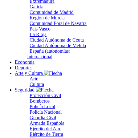
Extremadura
Galicia
Comunidad de Madrid
Región de Murcia
Comunidad Foral de Navarra
País Vasco
La Rioja
Ciudad Autónoma de Ceuta
Ciudad Autónoma de Melilla
España (autonomías)
Internacional
Economía
Deportes
Arte y Cultura
Arte
Cultura
Seguridad
Protección Civil
Bomberos
Policía Local
Policía Nacional
Guardia Civil
Armada Española
Ejército del Aire
Ejército de Tierra