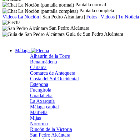
Pantalla normal
Pantalla completa
Vídeos La Noción
|
San Pedro Alcántara
|
Fotos
|
Vídeos
|
Tu Noticia
San Pedro Alcántara
Guía de San Pedro Alcántara
Málaga
Alhaurín de la Torre
Benalmádena
Cártama
Comarca de Antequera
Costa del Sol Occidental
Estepona
Fuengirola
Guadalteba
La Axarquía
Málaga capital
Marbella
Mijas
Nororma
Rincón de la Victoria
San Pedro Alcántara