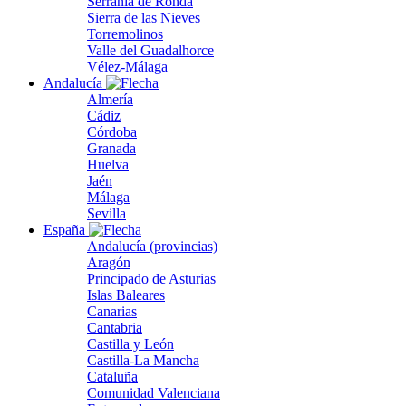
Serranía de Ronda
Sierra de las Nieves
Torremolinos
Valle del Guadalhorce
Vélez-Málaga
Andalucía
Almería
Cádiz
Córdoba
Granada
Huelva
Jaén
Málaga
Sevilla
España
Andalucía (provincias)
Aragón
Principado de Asturias
Islas Baleares
Canarias
Cantabria
Castilla y León
Castilla-La Mancha
Cataluña
Comunidad Valenciana