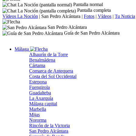
Pantalla normal
Pantalla completa
Vídeos La Noción
|
San Pedro Alcántara
|
Fotos
|
Vídeos
|
Tu Noticia
San Pedro Alcántara
Guía de San Pedro Alcántara
Málaga
Alhaurín de la Torre
Benalmádena
Cártama
Comarca de Antequera
Costa del Sol Occidental
Estepona
Fuengirola
Guadalteba
La Axarquía
Málaga capital
Marbella
Mijas
Nororma
Rincón de la Victoria
San Pedro Alcántara