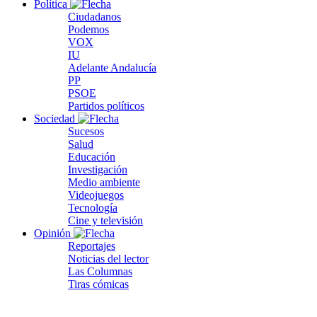
Política
Ciudadanos
Podemos
VOX
IU
Adelante Andalucía
PP
PSOE
Partidos políticos
Sociedad
Sucesos
Salud
Educación
Investigación
Medio ambiente
Videojuegos
Tecnología
Cine y televisión
Opinión
Reportajes
Noticias del lector
Las Columnas
Tiras cómicas