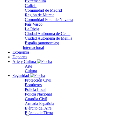
Extremadura
Galicia
Comunidad de Madrid
Región de Murcia
Comunidad Foral de Navarra
País Vasco
La Rioja
Ciudad Autónoma de Ceuta
Ciudad Autónoma de Melilla
España (autonomías)
Internacional
Economía
Deportes
Arte y Cultura
Arte
Cultura
Seguridad
Protección Civil
Bomberos
Policía Local
Policía Nacional
Guardia Civil
Armada Española
Ejército del Aire
Ejército de Tierra