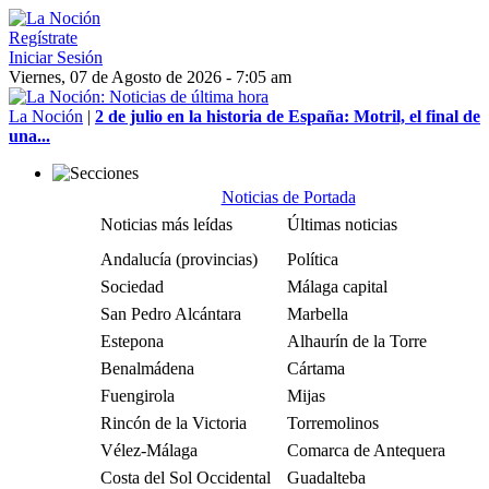
Regístrate
Iniciar Sesión
Viernes, 07 de Agosto de 2026 - 7:05 am
La Noción
|
2 de julio en la historia de España: Motril, el final de
una...
Noticias de Portada
Noticias más leídas
Últimas noticias
Andalucía (provincias)
Política
Sociedad
Málaga capital
San Pedro Alcántara
Marbella
Estepona
Alhaurín de la Torre
Benalmádena
Cártama
Fuengirola
Mijas
Rincón de la Victoria
Torremolinos
Vélez-Málaga
Comarca de Antequera
Costa del Sol Occidental
Guadalteba