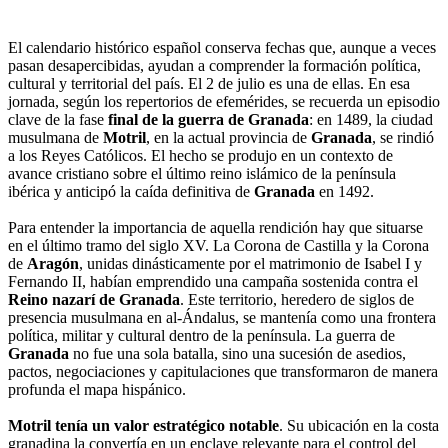
El calendario histórico español conserva fechas que, aunque a veces
pasan desapercibidas, ayudan a comprender la formación política,
cultural y territorial del país. El 2 de julio es una de ellas. En esa
jornada, según los repertorios de efemérides, se recuerda un episodio
clave de la fase
final de la guerra de Granada
: en 1489, la ciudad
musulmana de
Motril
, en la actual provincia de
Granada
, se rindió
a los Reyes Católicos. El hecho se produjo en un contexto de
avance cristiano sobre el último reino islámico de la península
ibérica y anticipó la caída definitiva de
Granada
en 1492.
Para entender la importancia de aquella rendición hay que situarse
en el último tramo del siglo XV. La Corona de Castilla y la Corona
de
Aragón
, unidas dinásticamente por el matrimonio de Isabel I y
Fernando II, habían emprendido una campaña sostenida contra el
Reino nazarí de Granada
. Este territorio, heredero de siglos de
presencia musulmana en al-Ándalus, se mantenía como una frontera
política, militar y cultural dentro de la península. La guerra de
Granada
no fue una sola batalla, sino una sucesión de asedios,
pactos, negociaciones y capitulaciones que transformaron de manera
profunda el mapa hispánico.
Motril tenía un valor estratégico notable
. Su ubicación en la costa
granadina la convertía en un enclave relevante para el control del