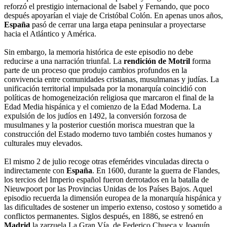
reforzó el prestigio internacional de Isabel y Fernando, que poco
después apoyarían el viaje de Cristóbal Colón. En apenas unos años,
España
pasó de cerrar una larga etapa peninsular a proyectarse
hacia el Atlántico y América.
Sin embargo, la memoria histórica de este episodio no debe
reducirse a una narración triunfal. La
rendición de Motril
forma
parte de un proceso que produjo cambios profundos en la
convivencia entre comunidades cristianas, musulmanas y judías. La
unificación territorial impulsada por la monarquía coincidió con
políticas de homogeneización religiosa que marcaron el final de la
Edad Media hispánica y el comienzo de la Edad Moderna. La
expulsión de los judíos en 1492, la conversión forzosa de
musulmanes y la posterior cuestión morisca muestran que la
construcción del Estado moderno tuvo también costes humanos y
culturales muy elevados.
El mismo 2 de julio recoge otras efemérides vinculadas directa o
indirectamente con
España
. En 1600, durante la guerra de Flandes,
los tercios del Imperio español fueron derrotados en la batalla de
Nieuwpoort por las Provincias Unidas de los Países Bajos. Aquel
episodio recuerda la dimensión europea de la monarquía hispánica y
las dificultades de sostener un imperio extenso, costoso y sometido a
conflictos permanentes. Siglos después, en 1886, se estrenó en
Madrid
la zarzuela La Gran Vía, de Federico Chueca y Joaquín