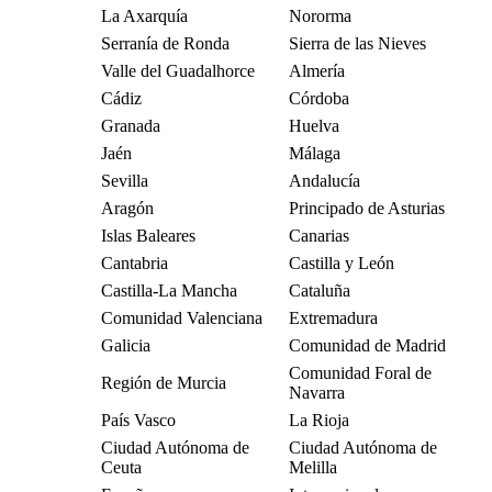
La Axarquía
Nororma
Serranía de Ronda
Sierra de las Nieves
Valle del Guadalhorce
Almería
Cádiz
Córdoba
Granada
Huelva
Jaén
Málaga
Sevilla
Andalucía
Aragón
Principado de Asturias
Islas Baleares
Canarias
Cantabria
Castilla y León
Castilla-La Mancha
Cataluña
Comunidad Valenciana
Extremadura
Galicia
Comunidad de Madrid
Comunidad Foral de
Región de Murcia
Navarra
País Vasco
La Rioja
Ciudad Autónoma de
Ciudad Autónoma de
Ceuta
Melilla