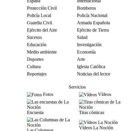
España
Internacional
Protección Civil
Bomberos
Policía Local
Policía Nacional
Guardia Civil
Armada Española
Ejército del Aire
Ejército de Tierra
Sucesos
Salud
Educación
Investigación
Medio ambiente
Economía
Deportes
Arte
Cultura
Iglesia Católica
Reportajes
Noticias del lector
Servicios
Fotos
Vídeos
Encuesta
Tiras cómicas
Vídeos La Noción
Las Columnas