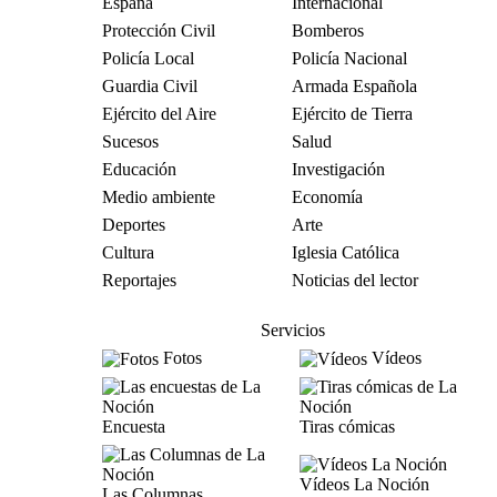
España
Internacional
Protección Civil
Bomberos
Policía Local
Policía Nacional
Guardia Civil
Armada Española
Ejército del Aire
Ejército de Tierra
Sucesos
Salud
Educación
Investigación
Medio ambiente
Economía
Deportes
Arte
Cultura
Iglesia Católica
Reportajes
Noticias del lector
Servicios
Fotos
Vídeos
Encuesta
Tiras cómicas
Vídeos La Noción
Las Columnas