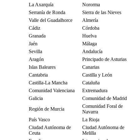
La Axarquía
Nororma
Serranía de Ronda
Sierra de las Nieves
Valle del Guadalhorce
Almería
Cádiz
Córdoba
Granada
Huelva
Jaén
Málaga
Sevilla
Andalucía
Aragón
Principado de Asturias
Islas Baleares
Canarias
Cantabria
Castilla y León
Castilla-La Mancha
Cataluña
Comunidad Valenciana
Extremadura
Galicia
Comunidad de Madrid
Comunidad Foral de
Región de Murcia
Navarra
País Vasco
La Rioja
Ciudad Autónoma de
Ciudad Autónoma de
Ceuta
Melilla