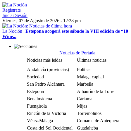
Regístrate
Iniciar Sesión
Viernes, 07 de Agosto de 2026 - 12:28 pm
La Noción
|
Estepona acogerá este sábado la VIII edición de “10
Wine...
Noticias de Portada
Noticias más leídas
Últimas noticias
Andalucía (provincias)
Política
Sociedad
Málaga capital
San Pedro Alcántara
Marbella
Estepona
Alhaurín de la Torre
Benalmádena
Cártama
Fuengirola
Mijas
Rincón de la Victoria
Torremolinos
Vélez-Málaga
Comarca de Antequera
Costa del Sol Occidental
Guadalteba