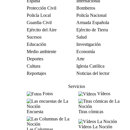
España
Internacional
Protección Civil
Bomberos
Policía Local
Policía Nacional
Guardia Civil
Armada Española
Ejército del Aire
Ejército de Tierra
Sucesos
Salud
Educación
Investigación
Medio ambiente
Economía
Deportes
Arte
Cultura
Iglesia Católica
Reportajes
Noticias del lector
Servicios
Fotos
Vídeos
Encuesta
Tiras cómicas
Vídeos La Noción
Las Columnas