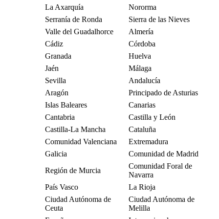
La Axarquía
Nororma
Serranía de Ronda
Sierra de las Nieves
Valle del Guadalhorce
Almería
Cádiz
Córdoba
Granada
Huelva
Jaén
Málaga
Sevilla
Andalucía
Aragón
Principado de Asturias
Islas Baleares
Canarias
Cantabria
Castilla y León
Castilla-La Mancha
Cataluña
Comunidad Valenciana
Extremadura
Galicia
Comunidad de Madrid
Comunidad Foral de
Región de Murcia
Navarra
País Vasco
La Rioja
Ciudad Autónoma de
Ciudad Autónoma de
Ceuta
Melilla