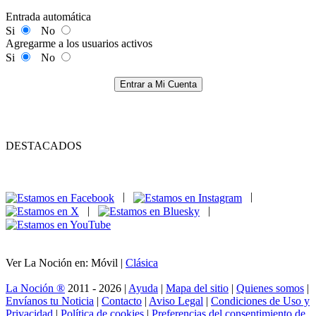
Entrada automática
Si
No
Agregarme a los usuarios activos
Si
No
Entrar a Mi Cuenta
DESTACADOS
|
|
|
|
Ver La Noción en: Móvil |
Clásica
La Noción ®
2011 - 2026 |
Ayuda
|
Mapa del sitio
|
Quienes somos
|
Envíanos tu Noticia
|
Contacto
|
Aviso Legal
|
Condiciones de Uso y
Privacidad
|
Política de cookies
|
Preferencias del consentimiento de