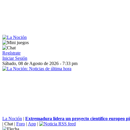
Regístrate
Iniciar Sesión
Sábado, 08 de Agosto de 2026 - 7:33 pm
La Noción
|
Extremadura lidera un proyecto científico europeo pi
|
Chat
|
Foro
|
App
|