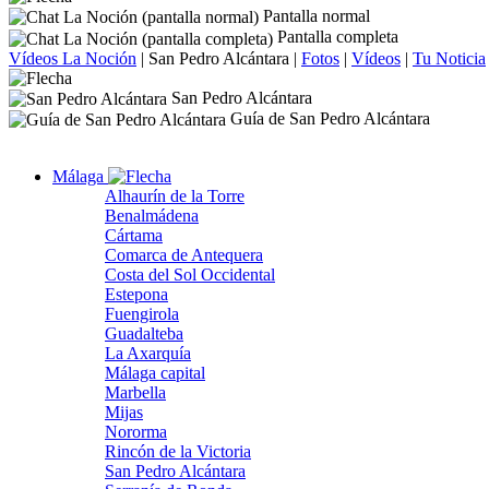
Pantalla normal
Pantalla completa
Vídeos La Noción
|
San Pedro Alcántara
|
Fotos
|
Vídeos
|
Tu Noticia
San Pedro Alcántara
Guía de San Pedro Alcántara
Málaga
Alhaurín de la Torre
Benalmádena
Cártama
Comarca de Antequera
Costa del Sol Occidental
Estepona
Fuengirola
Guadalteba
La Axarquía
Málaga capital
Marbella
Mijas
Nororma
Rincón de la Victoria
San Pedro Alcántara