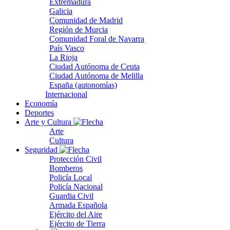
Extremadura
Galicia
Comunidad de Madrid
Región de Murcia
Comunidad Foral de Navarra
País Vasco
La Rioja
Ciudad Autónoma de Ceuta
Ciudad Autónoma de Melilla
España (autonomías)
Internacional
Economía
Deportes
Arte y Cultura
Arte
Cultura
Seguridad
Protección Civil
Bomberos
Policía Local
Policía Nacional
Guardia Civil
Armada Española
Ejército del Aire
Ejército de Tierra