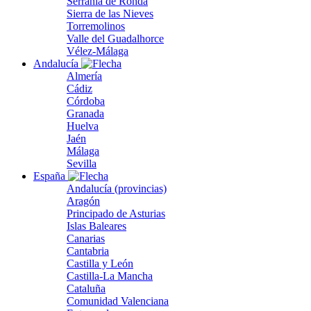
Serranía de Ronda
Sierra de las Nieves
Torremolinos
Valle del Guadalhorce
Vélez-Málaga
Andalucía
Almería
Cádiz
Córdoba
Granada
Huelva
Jaén
Málaga
Sevilla
España
Andalucía (provincias)
Aragón
Principado de Asturias
Islas Baleares
Canarias
Cantabria
Castilla y León
Castilla-La Mancha
Cataluña
Comunidad Valenciana