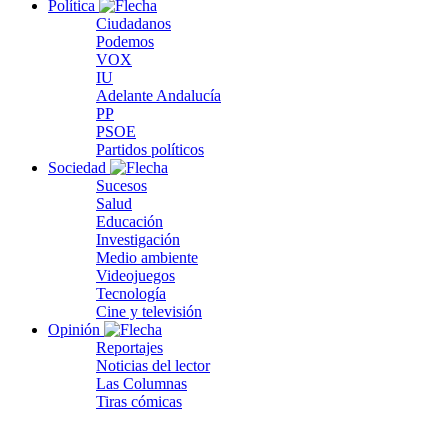
Política
Ciudadanos
Podemos
VOX
IU
Adelante Andalucía
PP
PSOE
Partidos políticos
Sociedad
Sucesos
Salud
Educación
Investigación
Medio ambiente
Videojuegos
Tecnología
Cine y televisión
Opinión
Reportajes
Noticias del lector
Las Columnas
Tiras cómicas