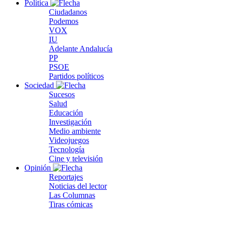
Política
Ciudadanos
Podemos
VOX
IU
Adelante Andalucía
PP
PSOE
Partidos políticos
Sociedad
Sucesos
Salud
Educación
Investigación
Medio ambiente
Videojuegos
Tecnología
Cine y televisión
Opinión
Reportajes
Noticias del lector
Las Columnas
Tiras cómicas