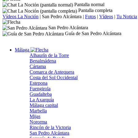
Pantalla normal
Pantalla completa
Vídeos La Noción
|
San Pedro Alcántara
|
Fotos
|
Vídeos
|
Tu Noticia
San Pedro Alcántara
Guía de San Pedro Alcántara
Málaga
Alhaurín de la Torre
Benalmádena
Cártama
Comarca de Antequera
Costa del Sol Occidental
Estepona
Fuengirola
Guadalteba
La Axarquía
Málaga capital
Marbella
Mijas
Nororma
Rincón de la Victoria
San Pedro Alcántara