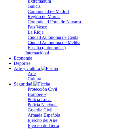
Extremadura
Galicia
Comunidad de Madrid
Región de Murcia
Comunidad Foral de Navarra
País Vasco
La Rioja
Ciudad Autónoma de Ceuta
Ciudad Autónoma de Melilla
España (autonomías)
Internacional
Economía
Deportes
Arte y Cultura
Arte
Cultura
Seguridad
Protección Civil
Bomberos
Policía Local
Policía Nacional
Guardia Civil
Armada Española
Ejército del Aire
Ejército de Tierra