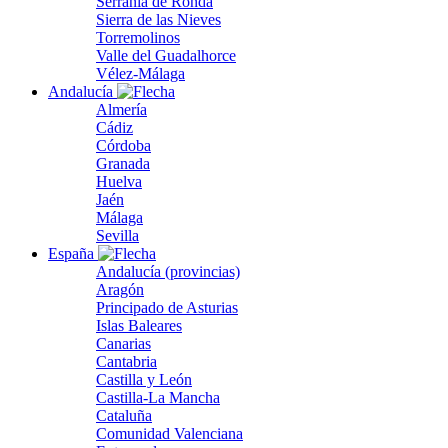
Serranía de Ronda
Sierra de las Nieves
Torremolinos
Valle del Guadalhorce
Vélez-Málaga
Andalucía
Almería
Cádiz
Córdoba
Granada
Huelva
Jaén
Málaga
Sevilla
España
Andalucía (provincias)
Aragón
Principado de Asturias
Islas Baleares
Canarias
Cantabria
Castilla y León
Castilla-La Mancha
Cataluña
Comunidad Valenciana