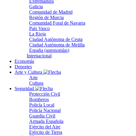
Extremadura
Galicia
Comunidad de Madrid
Región de Murcia
Comunidad Foral de Navarra
País Vasco
La Rioja
Ciudad Autónoma de Ceuta
Ciudad Autónoma de Melilla
España (autonomías)
Internacional
Economía
Deportes
Arte y Cultura
Arte
Cultura
Seguridad
Protección Civil
Bomberos
Policía Local
Policía Nacional
Guardia Civil
Armada Española
Ejército del Aire
Ejército de Tierra