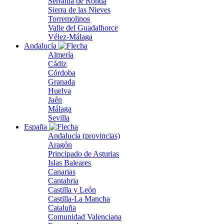
Serranía de Ronda
Sierra de las Nieves
Torremolinos
Valle del Guadalhorce
Vélez-Málaga
Andalucía
Almería
Cádiz
Córdoba
Granada
Huelva
Jaén
Málaga
Sevilla
España
Andalucía (provincias)
Aragón
Principado de Asturias
Islas Baleares
Canarias
Cantabria
Castilla y León
Castilla-La Mancha
Cataluña
Comunidad Valenciana