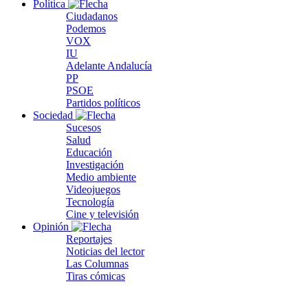
Política
Ciudadanos
Podemos
VOX
IU
Adelante Andalucía
PP
PSOE
Partidos políticos
Sociedad
Sucesos
Salud
Educación
Investigación
Medio ambiente
Videojuegos
Tecnología
Cine y televisión
Opinión
Reportajes
Noticias del lector
Las Columnas
Tiras cómicas