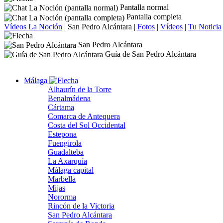
Pantalla normal
Pantalla completa
Vídeos La Noción
|
San Pedro Alcántara
|
Fotos
|
Vídeos
|
Tu Noticia
San Pedro Alcántara
Guía de San Pedro Alcántara
Málaga
Alhaurín de la Torre
Benalmádena
Cártama
Comarca de Antequera
Costa del Sol Occidental
Estepona
Fuengirola
Guadalteba
La Axarquía
Málaga capital
Marbella
Mijas
Nororma
Rincón de la Victoria
San Pedro Alcántara